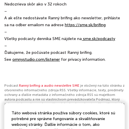
Nedozrieva skôr ako v 32 rokoch
–
A ak ešte nedostávate Ranný brífing ako newsletter, prihláste
sa na odber emailom na adrese
⁠⁠⁠⁠⁠⁠⁠⁠⁠⁠⁠⁠⁠⁠⁠⁠⁠⁠⁠⁠⁠⁠⁠⁠⁠⁠⁠⁠⁠⁠⁠⁠⁠⁠⁠⁠⁠⁠⁠⁠⁠⁠⁠⁠⁠⁠⁠⁠⁠⁠⁠⁠⁠⁠⁠⁠⁠⁠⁠⁠⁠⁠⁠⁠⁠⁠⁠⁠⁠⁠⁠⁠⁠⁠⁠⁠⁠⁠⁠⁠⁠https://sme.sk/brifing⁠⁠⁠⁠⁠⁠⁠⁠⁠⁠⁠⁠⁠⁠⁠⁠⁠⁠⁠⁠⁠⁠⁠⁠⁠⁠⁠⁠⁠⁠⁠⁠⁠⁠⁠⁠⁠⁠⁠⁠⁠⁠⁠⁠⁠⁠⁠⁠⁠⁠⁠⁠⁠⁠⁠⁠⁠⁠⁠⁠⁠⁠⁠⁠⁠⁠⁠⁠⁠⁠⁠⁠⁠⁠⁠⁠⁠⁠⁠⁠⁠
–
Všetky podcasty denníka SME nájdete na
⁠⁠⁠⁠⁠⁠⁠⁠⁠⁠⁠⁠⁠⁠⁠⁠⁠⁠⁠⁠⁠⁠⁠⁠⁠⁠⁠⁠⁠⁠⁠⁠⁠⁠⁠⁠⁠⁠⁠⁠⁠⁠⁠⁠⁠⁠⁠⁠⁠⁠⁠⁠⁠⁠⁠⁠⁠⁠⁠⁠⁠⁠⁠⁠⁠⁠⁠⁠⁠⁠⁠⁠⁠⁠⁠⁠⁠⁠⁠⁠⁠⁠⁠⁠⁠⁠⁠⁠⁠⁠⁠⁠⁠⁠⁠⁠⁠⁠⁠⁠⁠⁠⁠⁠⁠⁠⁠⁠⁠⁠⁠⁠⁠⁠⁠⁠⁠⁠⁠⁠⁠⁠⁠⁠⁠⁠⁠⁠⁠⁠⁠⁠⁠⁠⁠⁠⁠⁠⁠⁠⁠⁠⁠⁠⁠⁠⁠⁠⁠⁠⁠⁠⁠⁠⁠⁠⁠⁠⁠⁠⁠⁠⁠⁠⁠⁠⁠⁠⁠ ⁠⁠sme.sk/podcasty⁠⁠⁠⁠⁠⁠⁠⁠⁠⁠⁠⁠⁠⁠⁠⁠⁠⁠⁠⁠⁠⁠⁠⁠⁠⁠⁠⁠⁠⁠⁠⁠⁠⁠⁠⁠⁠⁠⁠⁠⁠⁠⁠⁠⁠⁠⁠⁠⁠⁠⁠⁠⁠⁠⁠⁠⁠⁠⁠⁠⁠⁠⁠⁠⁠⁠⁠⁠⁠⁠⁠⁠⁠⁠⁠⁠⁠⁠⁠⁠⁠⁠⁠⁠⁠⁠⁠⁠⁠⁠⁠⁠⁠⁠⁠⁠⁠⁠⁠⁠⁠⁠⁠⁠⁠⁠⁠⁠⁠⁠⁠⁠⁠⁠⁠⁠⁠⁠⁠⁠⁠⁠⁠⁠⁠⁠⁠⁠⁠⁠⁠⁠⁠⁠⁠⁠⁠⁠⁠⁠⁠⁠⁠⁠⁠⁠⁠⁠⁠⁠⁠⁠⁠⁠⁠⁠⁠⁠⁠⁠⁠⁠⁠⁠⁠⁠⁠⁠⁠⁠⁠⁠⁠⁠⁠⁠⁠⁠⁠⁠⁠⁠⁠⁠⁠⁠⁠⁠⁠⁠⁠⁠⁠⁠⁠⁠⁠⁠⁠⁠⁠⁠
–
Ďakujeme, že počúvate podcast Ranný brífing.
See
omnystudio.com/listener
for privacy information.
Podcast
Ranný brífing a audio newslettre SME
je vložený na túto stránku z
otvoreného informačného zdroja RSS. Všetky informácie, texty, predmety
ochrany a ďalšie metadáta z informačného zdroja RSS sú majetkom
autora podcastu a nie sú vlastníctvom prevádzkovateľa Podmaz, ktorý
ani nevytvára ani nezodpovedá za ich obsah podcastov. Ak máš za to, že
podcast porušuje práva iných osôb alebo pravidlá Podmaz, môžeš
Táto webová stránka používa súbory cookies, ktoré sú
nahlásiť obsah
. Ak je toto tvoj podcast a chceš získať kontrolu nad týmto
profilom
klikni sem
.
potrebné pre správne fungovanie a skvalitňovanie
webovej stránky. Ďalšie informácie o tom, ako