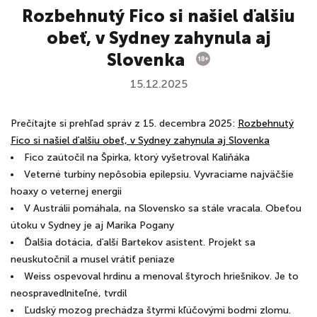
Rozbehnutý Fico si našiel ďalšiu
obeť, v Sydney zahynula aj
Slovenka
15.12.2025
Prečítajte si prehľad správ z 15. decembra 2025:
Rozbehnutý
Fico si našiel ďalšiu obeť, v Sydney zahynula aj Slovenka
Fico zaútočil na Špirka, ktorý vyšetroval Kaliňáka
Veterné turbíny nepôsobia epilepsiu. Vyvraciame najväčšie
hoaxy o veternej energii
V Austrálii pomáhala, na Slovensko sa stále vracala. Obeťou
útoku v Sydney je aj Marika Pogany
Ďalšia dotácia, ďalší Bartekov asistent. Projekt sa
neuskutočnil a musel vrátiť peniaze
Weiss ospevoval hrdinu a menoval štyroch hriešnikov. Je to
neospravedlniteľné, tvrdil
Ľudský mozog prechádza štyrmi kľúčovými bodmi zlomu.