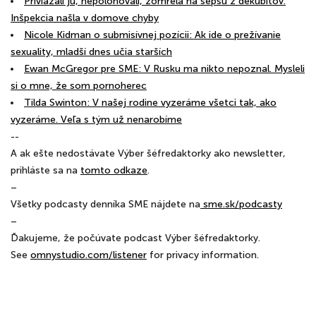
Priviazali ju, nepolohovali, zomrela na sepsu z dekubitov.
Inšpekcia našla v domove chyby
Nicole Kidman o submisívnej pozícii: Ak ide o prežívanie
sexuality, mladší dnes učia starších
Ewan McGregor pre SME: V Rusku ma nikto nepoznal. Mysleli
si o mne, že som pornoherec
Tilda Swinton: V našej rodine vyzeráme všetci tak, ako
vyzeráme. Veľa s tým už nenarobíme
--
A ak ešte nedostávate Výber šéfredaktorky ako newsletter,
prihláste sa na
⁠⁠⁠⁠⁠⁠⁠tomto odkaze⁠⁠⁠⁠⁠⁠⁠
.
–
Všetky podcasty denníka SME nájdete na
⁠⁠⁠⁠⁠⁠⁠⁠⁠⁠⁠⁠⁠⁠⁠⁠⁠⁠⁠⁠⁠⁠⁠⁠⁠⁠⁠⁠⁠⁠⁠⁠⁠⁠⁠⁠⁠⁠⁠⁠⁠⁠⁠⁠⁠⁠⁠⁠⁠⁠⁠⁠⁠⁠⁠⁠⁠⁠⁠⁠⁠⁠⁠⁠⁠⁠⁠⁠⁠⁠⁠⁠⁠⁠⁠⁠⁠⁠⁠⁠⁠⁠⁠⁠⁠⁠⁠⁠⁠⁠⁠⁠⁠⁠⁠⁠⁠⁠⁠⁠⁠⁠⁠⁠⁠⁠⁠⁠⁠⁠⁠⁠⁠⁠⁠⁠⁠⁠⁠⁠⁠⁠⁠⁠⁠⁠⁠⁠⁠⁠⁠⁠⁠⁠⁠⁠⁠⁠⁠⁠⁠⁠⁠⁠ sme.sk/podcasty⁠⁠⁠⁠⁠⁠⁠⁠⁠⁠⁠⁠⁠⁠⁠⁠⁠⁠⁠⁠⁠⁠⁠⁠⁠⁠⁠⁠⁠⁠⁠⁠⁠⁠⁠⁠⁠⁠⁠⁠⁠⁠⁠⁠⁠⁠⁠⁠⁠⁠⁠⁠⁠⁠⁠⁠⁠⁠⁠⁠⁠⁠⁠⁠⁠⁠⁠⁠⁠⁠⁠⁠⁠⁠⁠⁠⁠⁠⁠⁠⁠⁠⁠⁠⁠⁠⁠⁠⁠⁠⁠⁠⁠⁠⁠⁠⁠⁠⁠⁠⁠⁠⁠⁠⁠⁠⁠⁠⁠⁠⁠⁠⁠⁠⁠⁠⁠⁠⁠⁠⁠⁠⁠⁠⁠⁠⁠⁠⁠⁠⁠⁠⁠⁠⁠⁠⁠⁠⁠⁠⁠⁠⁠⁠
–
Ďakujeme, že počúvate podcast Výber šéfredaktorky.
See
omnystudio.com/listener
for privacy information.