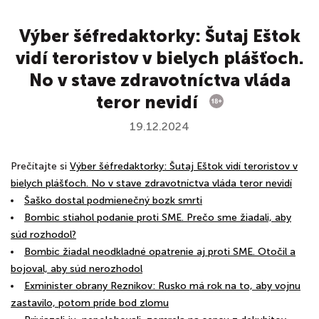
Výber šéfredaktorky: Šutaj Eštok
vidí teroristov v bielych plášťoch.
No v stave zdravotníctva vláda
teror nevidí
19.12.2024
Prečítajte si
Výber šéfredaktorky: Šutaj Eštok vidí teroristov v
bielych plášťoch. No v stave zdravotníctva vláda teror nevidí
Šaško dostal podmienečný bozk smrti
Bombic stiahol podanie proti SME. Prečo sme žiadali, aby
súd rozhodol?
Bombic žiadal neodkladné opatrenie aj proti SME. Otočil a
bojoval, aby súd nerozhodol
Exminister obrany Reznikov: Rusko má rok na to, aby vojnu
zastavilo, potom príde bod zlomu