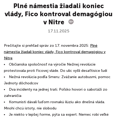
Plné námestia žiadali koniec
vlády, Fico kontroval demagógiou
v Nitre
17.11.2025
Prečítajte si prehľad správ zo 17. novembra 2025:
Plné
námestia žiadali koniec vlády, Fico kontroval demagógiou v
Nitre
Občianska spoločnosť na výročie Nežnej revolúcie
protestovala proti Ficovej vláde. Do ulíc vyšli desaťtisíce ľudí
Nežná revolúcia podľa Smeru: Zvážanie autobusmi, pomoc
Jednoty dôchodcov
Dva incidenty na jednej trati. Poľsko hovorí o sabotáži zo
zahraničia
Komunisti dávali ľuďom rovnakú ilúziu ako dnešná vláda.
Mnohí chcú istoty, nie slobodu
Je niekto v lepšej forme, pýta sa expert. Nemec robí veľké