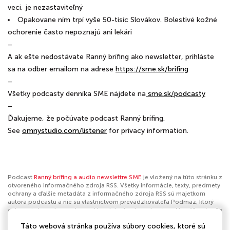
veci, je nezastaviteľný
Opakovane ním trpí vyše 50-tisíc Slovákov. Bolestivé kožné
ochorenie často nepoznajú ani lekári
–
A ak ešte nedostávate Ranný brífing ako newsletter, prihláste
sa na odber emailom na adrese
⁠⁠⁠⁠⁠⁠⁠⁠⁠⁠⁠⁠⁠⁠⁠⁠⁠⁠⁠⁠⁠⁠⁠⁠⁠⁠⁠⁠⁠⁠⁠⁠⁠⁠⁠⁠⁠⁠⁠⁠⁠⁠⁠⁠⁠⁠⁠⁠⁠⁠⁠⁠⁠⁠⁠⁠⁠⁠⁠⁠⁠⁠⁠⁠⁠⁠⁠⁠⁠⁠⁠⁠⁠⁠⁠⁠⁠⁠⁠⁠⁠https://sme.sk/brifing⁠⁠⁠⁠⁠⁠⁠⁠⁠⁠⁠⁠⁠⁠⁠⁠⁠⁠⁠⁠⁠⁠⁠⁠⁠⁠⁠⁠⁠⁠⁠⁠⁠⁠⁠⁠⁠⁠⁠⁠⁠⁠⁠⁠⁠⁠⁠⁠⁠⁠⁠⁠⁠⁠⁠⁠⁠⁠⁠⁠⁠⁠⁠⁠⁠⁠⁠⁠⁠⁠⁠⁠⁠⁠⁠⁠⁠⁠⁠⁠⁠
–
Všetky podcasty denníka SME nájdete na
⁠⁠⁠⁠⁠⁠⁠⁠⁠⁠⁠⁠⁠⁠⁠⁠⁠⁠⁠⁠⁠⁠⁠⁠⁠⁠⁠⁠⁠⁠⁠⁠⁠⁠⁠⁠⁠⁠⁠⁠⁠⁠⁠⁠⁠⁠⁠⁠⁠⁠⁠⁠⁠⁠⁠⁠⁠⁠⁠⁠⁠⁠⁠⁠⁠⁠⁠⁠⁠⁠⁠⁠⁠⁠⁠⁠⁠⁠⁠⁠⁠⁠⁠⁠⁠⁠⁠⁠⁠⁠⁠⁠⁠⁠⁠⁠⁠⁠⁠⁠⁠⁠⁠⁠⁠⁠⁠⁠⁠⁠⁠⁠⁠⁠⁠⁠⁠⁠⁠⁠⁠⁠⁠⁠⁠⁠⁠⁠⁠⁠⁠⁠⁠⁠⁠⁠⁠⁠⁠⁠⁠⁠⁠⁠⁠⁠⁠⁠⁠⁠⁠⁠⁠⁠⁠⁠⁠⁠⁠⁠⁠⁠⁠⁠⁠⁠⁠⁠⁠ ⁠⁠sme.sk/podcasty⁠⁠⁠⁠⁠⁠⁠⁠⁠⁠⁠⁠⁠⁠⁠⁠⁠⁠⁠⁠⁠⁠⁠⁠⁠⁠⁠⁠⁠⁠⁠⁠⁠⁠⁠⁠⁠⁠⁠⁠⁠⁠⁠⁠⁠⁠⁠⁠⁠⁠⁠⁠⁠⁠⁠⁠⁠⁠⁠⁠⁠⁠⁠⁠⁠⁠⁠⁠⁠⁠⁠⁠⁠⁠⁠⁠⁠⁠⁠⁠⁠⁠⁠⁠⁠⁠⁠⁠⁠⁠⁠⁠⁠⁠⁠⁠⁠⁠⁠⁠⁠⁠⁠⁠⁠⁠⁠⁠⁠⁠⁠⁠⁠⁠⁠⁠⁠⁠⁠⁠⁠⁠⁠⁠⁠⁠⁠⁠⁠⁠⁠⁠⁠⁠⁠⁠⁠⁠⁠⁠⁠⁠⁠⁠⁠⁠⁠⁠⁠⁠⁠⁠⁠⁠⁠⁠⁠⁠⁠⁠⁠⁠⁠⁠⁠⁠⁠⁠⁠⁠⁠⁠⁠⁠⁠⁠⁠⁠⁠⁠⁠⁠⁠⁠⁠⁠⁠⁠⁠⁠⁠⁠⁠⁠⁠⁠⁠⁠⁠⁠⁠⁠
–
Ďakujeme, že počúvate podcast Ranný brífing.
See
omnystudio.com/listener
for privacy information.
Podcast
Ranný brífing a audio newslettre SME
je vložený na túto stránku z
otvoreného informačného zdroja RSS. Všetky informácie, texty, predmety
ochrany a ďalšie metadáta z informačného zdroja RSS sú majetkom
autora podcastu a nie sú vlastníctvom prevádzkovateľa Podmaz, ktorý
ani nevytvára ani nezodpovedá za ich obsah podcastov. Ak máš za to, že
podcast porušuje práva iných osôb alebo pravidlá Podmaz, môžeš
Táto webová stránka používa súbory cookies, ktoré sú
nahlásiť obsah
. Ak je toto tvoj podcast a chceš získať kontrolu nad týmto