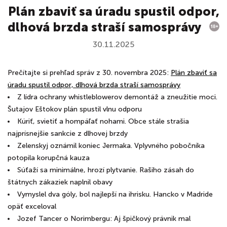
Plán zbaviť sa úradu spustil odpor,
dlhová brzda straší samosprávy
30.11.2025
Prečítajte si prehľad správ z 30. novembra 2025:
Plán zbaviť sa
úradu spustil odpor, dlhová brzda straší samosprávy
Z lídra ochrany whistleblowerov demontáž a zneužitie moci.
Šutajov Eštokov plán spustil vlnu odporu
Kúriť, svietiť a hompáľať nohami. Obce stále strašia
najprísnejšie sankcie z dlhovej brzdy
Zelenskyj oznámil koniec Jermaka. Vplyvného pobočníka
potopila korupčná kauza
Súťaží sa minimálne, hrozí plytvanie. Rašiho zásah do
štátnych zákaziek naplnil obavy
Vymyslel dva góly, bol najlepší na ihrisku. Hancko v Madride
opäť exceloval
Jozef Tancer o Norimbergu: Aj špičkový právnik mal