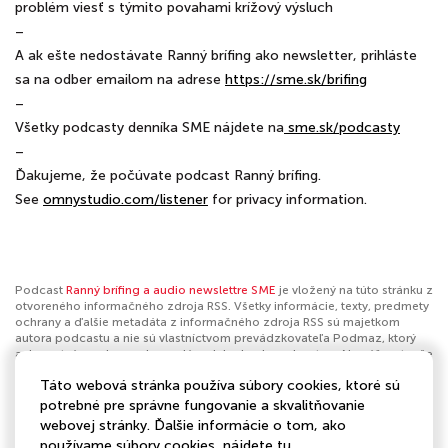
problém viesť s týmito povahami krížový výsluch
–
A ak ešte nedostávate Ranný brífing ako newsletter, prihláste
sa na odber emailom na adrese
⁠⁠⁠⁠⁠⁠⁠⁠⁠⁠⁠⁠⁠⁠⁠⁠⁠⁠⁠⁠⁠⁠⁠⁠⁠⁠⁠⁠⁠⁠⁠⁠⁠⁠⁠⁠⁠⁠⁠⁠⁠⁠⁠⁠⁠⁠⁠⁠⁠⁠⁠⁠⁠⁠⁠⁠⁠⁠⁠⁠⁠⁠⁠⁠⁠⁠⁠⁠⁠⁠⁠⁠⁠⁠⁠⁠⁠⁠⁠⁠⁠https://sme.sk/brifing⁠⁠⁠⁠⁠⁠⁠⁠⁠⁠⁠⁠⁠⁠⁠⁠⁠⁠⁠⁠⁠⁠⁠⁠⁠⁠⁠⁠⁠⁠⁠⁠⁠⁠⁠⁠⁠⁠⁠⁠⁠⁠⁠⁠⁠⁠⁠⁠⁠⁠⁠⁠⁠⁠⁠⁠⁠⁠⁠⁠⁠⁠⁠⁠⁠⁠⁠⁠⁠⁠⁠⁠⁠⁠⁠⁠⁠⁠⁠⁠⁠
–
Všetky podcasty denníka SME nájdete na
⁠⁠⁠⁠⁠⁠⁠⁠⁠⁠⁠⁠⁠⁠⁠⁠⁠⁠⁠⁠⁠⁠⁠⁠⁠⁠⁠⁠⁠⁠⁠⁠⁠⁠⁠⁠⁠⁠⁠⁠⁠⁠⁠⁠⁠⁠⁠⁠⁠⁠⁠⁠⁠⁠⁠⁠⁠⁠⁠⁠⁠⁠⁠⁠⁠⁠⁠⁠⁠⁠⁠⁠⁠⁠⁠⁠⁠⁠⁠⁠⁠⁠⁠⁠⁠⁠⁠⁠⁠⁠⁠⁠⁠⁠⁠⁠⁠⁠⁠⁠⁠⁠⁠⁠⁠⁠⁠⁠⁠⁠⁠⁠⁠⁠⁠⁠⁠⁠⁠⁠⁠⁠⁠⁠⁠⁠⁠⁠⁠⁠⁠⁠⁠⁠⁠⁠⁠⁠⁠⁠⁠⁠⁠⁠⁠⁠⁠⁠⁠⁠⁠⁠⁠⁠⁠⁠⁠⁠⁠⁠⁠⁠⁠⁠⁠⁠⁠⁠⁠ ⁠⁠sme.sk/podcasty⁠⁠⁠⁠⁠⁠⁠⁠⁠⁠⁠⁠⁠⁠⁠⁠⁠⁠⁠⁠⁠⁠⁠⁠⁠⁠⁠⁠⁠⁠⁠⁠⁠⁠⁠⁠⁠⁠⁠⁠⁠⁠⁠⁠⁠⁠⁠⁠⁠⁠⁠⁠⁠⁠⁠⁠⁠⁠⁠⁠⁠⁠⁠⁠⁠⁠⁠⁠⁠⁠⁠⁠⁠⁠⁠⁠⁠⁠⁠⁠⁠⁠⁠⁠⁠⁠⁠⁠⁠⁠⁠⁠⁠⁠⁠⁠⁠⁠⁠⁠⁠⁠⁠⁠⁠⁠⁠⁠⁠⁠⁠⁠⁠⁠⁠⁠⁠⁠⁠⁠⁠⁠⁠⁠⁠⁠⁠⁠⁠⁠⁠⁠⁠⁠⁠⁠⁠⁠⁠⁠⁠⁠⁠⁠⁠⁠⁠⁠⁠⁠⁠⁠⁠⁠⁠⁠⁠⁠⁠⁠⁠⁠⁠⁠⁠⁠⁠⁠⁠⁠⁠⁠⁠⁠⁠⁠⁠⁠⁠⁠⁠⁠⁠⁠⁠⁠⁠⁠⁠⁠⁠⁠⁠⁠⁠⁠⁠⁠⁠⁠⁠⁠
–
Ďakujeme, že počúvate podcast Ranný brífing.
See
omnystudio.com/listener
for privacy information.
Podcast
Ranný brífing a audio newslettre SME
je vložený na túto stránku z
otvoreného informačného zdroja RSS. Všetky informácie, texty, predmety
ochrany a ďalšie metadáta z informačného zdroja RSS sú majetkom
autora podcastu a nie sú vlastníctvom prevádzkovateľa Podmaz, ktorý
ani nevytvára ani nezodpovedá za ich obsah podcastov. Ak máš za to, že
podcast porušuje práva iných osôb alebo pravidlá Podmaz, môžeš
Táto webová stránka používa súbory cookies, ktoré sú
nahlásiť obsah
. Ak je toto tvoj podcast a chceš získať kontrolu nad týmto
profilom
klikni sem
.
potrebné pre správne fungovanie a skvalitňovanie
webovej stránky. Ďalšie informácie o tom, ako
Autor:
Ranný brífing
používame súbory cookies, nájdete
tu
.