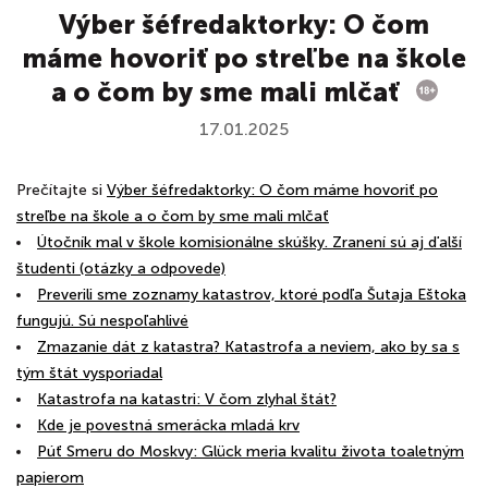
Výber šéfredaktorky: O čom
máme hovoriť po streľbe na škole
a o čom by sme mali mlčať
17.01.2025
Prečítajte si
Výber šéfredaktorky: O čom máme hovoriť po
streľbe na škole a o čom by sme mali mlčať
Útočník mal v škole komisionálne skúšky. Zranení sú aj ďalší
študenti (otázky a odpovede)
Preverili sme zoznamy katastrov, ktoré podľa Šutaja Eštoka
fungujú. Sú nespoľahlivé
Zmazanie dát z katastra? Katastrofa a neviem, ako by sa s
tým štát vysporiadal
Katastrofa na katastri: V čom zlyhal štát?
Kde je povestná smerácka mladá krv
Púť Smeru do Moskvy: Glück meria kvalitu života toaletným
papierom