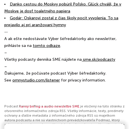
Danko cestou do Moskvy pobúril Poľsko. Glück chválil, že v
Moskve je dosť toaletného papiera
Godár: Oskarovi zostal z čias školy pocit vyvolenia. To sa
prejavilo aj pri aranžovaní hymny
--
A ak ešte nedostávate Výber šéfredaktorky ako newsletter,
prihláste sa na
⁠⁠⁠⁠⁠⁠⁠tomto odkaze⁠⁠⁠⁠⁠⁠⁠
.
–
Všetky podcasty denníka SME nájdete na
⁠⁠⁠⁠⁠⁠⁠⁠⁠⁠⁠⁠⁠⁠⁠⁠⁠⁠⁠⁠⁠⁠⁠⁠⁠⁠⁠⁠⁠⁠⁠⁠⁠⁠⁠⁠⁠⁠⁠⁠⁠⁠⁠⁠⁠⁠⁠⁠⁠⁠⁠⁠⁠⁠⁠⁠⁠⁠⁠⁠⁠⁠⁠⁠⁠⁠⁠⁠⁠⁠⁠⁠⁠⁠⁠⁠⁠⁠⁠⁠⁠⁠⁠⁠⁠⁠⁠⁠⁠⁠⁠⁠⁠⁠⁠⁠⁠⁠⁠⁠⁠⁠⁠⁠⁠⁠⁠⁠⁠⁠⁠⁠⁠⁠⁠⁠⁠⁠⁠⁠⁠⁠⁠⁠⁠⁠⁠⁠⁠⁠⁠⁠⁠⁠⁠⁠⁠⁠⁠⁠⁠⁠⁠⁠ sme.sk/podcasty⁠⁠⁠⁠⁠⁠⁠⁠⁠⁠⁠⁠⁠⁠⁠⁠⁠⁠⁠⁠⁠⁠⁠⁠⁠⁠⁠⁠⁠⁠⁠⁠⁠⁠⁠⁠⁠⁠⁠⁠⁠⁠⁠⁠⁠⁠⁠⁠⁠⁠⁠⁠⁠⁠⁠⁠⁠⁠⁠⁠⁠⁠⁠⁠⁠⁠⁠⁠⁠⁠⁠⁠⁠⁠⁠⁠⁠⁠⁠⁠⁠⁠⁠⁠⁠⁠⁠⁠⁠⁠⁠⁠⁠⁠⁠⁠⁠⁠⁠⁠⁠⁠⁠⁠⁠⁠⁠⁠⁠⁠⁠⁠⁠⁠⁠⁠⁠⁠⁠⁠⁠⁠⁠⁠⁠⁠⁠⁠⁠⁠⁠⁠⁠⁠⁠⁠⁠⁠⁠⁠⁠⁠⁠⁠
–
Ďakujeme, že počúvate podcast Výber šéfredaktorky.
See
omnystudio.com/listener
for privacy information.
Podcast
Ranný brífing a audio newslettre SME
je vložený na túto stránku z
otvoreného informačného zdroja RSS. Všetky informácie, texty, predmety
ochrany a ďalšie metadáta z informačného zdroja RSS sú majetkom
autora podcastu a nie sú vlastníctvom prevádzkovateľa Podmaz, ktorý
ani nevytvára ani nezodpovedá za ich obsah podcastov. Ak máš za to, že