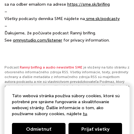
sa na odber emailom na adrese
⁠⁠⁠⁠⁠⁠⁠⁠⁠⁠⁠⁠⁠⁠⁠⁠⁠⁠⁠⁠⁠⁠⁠⁠⁠⁠⁠⁠⁠⁠⁠⁠⁠⁠⁠⁠⁠⁠⁠⁠⁠⁠⁠⁠⁠⁠⁠⁠⁠⁠⁠⁠⁠⁠⁠⁠⁠⁠⁠⁠⁠⁠⁠⁠⁠⁠⁠⁠⁠⁠⁠⁠⁠⁠⁠⁠⁠⁠⁠⁠⁠https://sme.sk/brifing⁠⁠⁠⁠⁠⁠⁠⁠⁠⁠⁠⁠⁠⁠⁠⁠⁠⁠⁠⁠⁠⁠⁠⁠⁠⁠⁠⁠⁠⁠⁠⁠⁠⁠⁠⁠⁠⁠⁠⁠⁠⁠⁠⁠⁠⁠⁠⁠⁠⁠⁠⁠⁠⁠⁠⁠⁠⁠⁠⁠⁠⁠⁠⁠⁠⁠⁠⁠⁠⁠⁠⁠⁠⁠⁠⁠⁠⁠⁠⁠⁠
–
Všetky podcasty denníka SME nájdete na
⁠⁠⁠⁠⁠⁠⁠⁠⁠⁠⁠⁠⁠⁠⁠⁠⁠⁠⁠⁠⁠⁠⁠⁠⁠⁠⁠⁠⁠⁠⁠⁠⁠⁠⁠⁠⁠⁠⁠⁠⁠⁠⁠⁠⁠⁠⁠⁠⁠⁠⁠⁠⁠⁠⁠⁠⁠⁠⁠⁠⁠⁠⁠⁠⁠⁠⁠⁠⁠⁠⁠⁠⁠⁠⁠⁠⁠⁠⁠⁠⁠⁠⁠⁠⁠⁠⁠⁠⁠⁠⁠⁠⁠⁠⁠⁠⁠⁠⁠⁠⁠⁠⁠⁠⁠⁠⁠⁠⁠⁠⁠⁠⁠⁠⁠⁠⁠⁠⁠⁠⁠⁠⁠⁠⁠⁠⁠⁠⁠⁠⁠⁠⁠⁠⁠⁠⁠⁠⁠⁠⁠⁠⁠⁠⁠⁠⁠⁠⁠⁠⁠⁠⁠⁠⁠⁠⁠⁠⁠⁠⁠⁠⁠⁠⁠⁠⁠⁠⁠ ⁠⁠sme.sk/podcasty⁠⁠⁠⁠⁠⁠⁠⁠⁠⁠⁠⁠⁠⁠⁠⁠⁠⁠⁠⁠⁠⁠⁠⁠⁠⁠⁠⁠⁠⁠⁠⁠⁠⁠⁠⁠⁠⁠⁠⁠⁠⁠⁠⁠⁠⁠⁠⁠⁠⁠⁠⁠⁠⁠⁠⁠⁠⁠⁠⁠⁠⁠⁠⁠⁠⁠⁠⁠⁠⁠⁠⁠⁠⁠⁠⁠⁠⁠⁠⁠⁠⁠⁠⁠⁠⁠⁠⁠⁠⁠⁠⁠⁠⁠⁠⁠⁠⁠⁠⁠⁠⁠⁠⁠⁠⁠⁠⁠⁠⁠⁠⁠⁠⁠⁠⁠⁠⁠⁠⁠⁠⁠⁠⁠⁠⁠⁠⁠⁠⁠⁠⁠⁠⁠⁠⁠⁠⁠⁠⁠⁠⁠⁠⁠⁠⁠⁠⁠⁠⁠⁠⁠⁠⁠⁠⁠⁠⁠⁠⁠⁠⁠⁠⁠⁠⁠⁠⁠⁠⁠⁠⁠⁠⁠⁠⁠⁠⁠⁠⁠⁠⁠⁠⁠⁠⁠⁠⁠⁠⁠⁠⁠⁠⁠⁠⁠⁠⁠⁠⁠⁠⁠
–
Ďakujeme, že počúvate podcast Ranný brífing.
See
omnystudio.com/listener
for privacy information.
Podcast
Ranný brífing a audio newslettre SME
je vložený na túto stránku z
otvoreného informačného zdroja RSS. Všetky informácie, texty, predmety
ochrany a ďalšie metadáta z informačného zdroja RSS sú majetkom
autora podcastu a nie sú vlastníctvom prevádzkovateľa Podmaz, ktorý
ani nevytvára ani nezodpovedá za ich obsah podcastov. Ak máš za to, že
podcast porušuje práva iných osôb alebo pravidlá Podmaz, môžeš
Táto webová stránka používa súbory cookies, ktoré sú
nahlásiť obsah
. Ak je toto tvoj podcast a chceš získať kontrolu nad týmto
profilom
klikni sem
.
potrebné pre správne fungovanie a skvalitňovanie
webovej stránky. Ďalšie informácie o tom, ako
Autor:
Ranný brífing
používame súbory cookies, nájdete
tu
.
Kategórie:
Správy
Odmietnuť
Prijať všetky