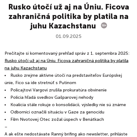
Rusko útočí už aj na Úniu. Ficova
zahraničná politika by platila na
juhu Kazachstanu
01.09.2025
Prečítajte si komentovaný prehľad správ z 1. septembra 2025:
Rusko útočí už aj na Úniu. Ficova zahraničná politika by platila
na juhu Kazachstanu
Rusko zrejme aktívne útočí na predstaviteľov Európskej
únie, Fico sa ide stretnúť s Putinom
Policajtovi Vargovi zrušila prokuratúra obvinenie
Polícia hľadá svedkov Gašparovej nehody
Koalícia stále rokuje o konsolidácii, výsledky nie sú známe
Odborníci označili situáciu v Gaze za genocídu
Film Nvotovej Otec zožal úspech v Benátkach
–
A ak ešte nedostávate Ranný brífing ako newsletter, prihláste