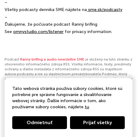
–
Všetky podcasty denníka SME nájdete na
⁠⁠⁠⁠⁠⁠⁠⁠⁠⁠⁠⁠⁠⁠⁠⁠⁠⁠⁠⁠⁠⁠⁠⁠⁠⁠⁠⁠⁠⁠⁠⁠⁠⁠⁠⁠⁠⁠⁠⁠⁠⁠⁠⁠⁠⁠⁠⁠⁠⁠⁠⁠⁠⁠⁠⁠⁠⁠⁠⁠⁠⁠⁠⁠⁠⁠⁠⁠⁠⁠⁠⁠⁠⁠⁠⁠⁠⁠⁠⁠⁠⁠⁠⁠⁠⁠⁠⁠⁠⁠⁠⁠⁠⁠⁠⁠⁠⁠⁠⁠⁠⁠⁠⁠⁠⁠⁠⁠⁠⁠⁠⁠⁠⁠⁠⁠⁠⁠⁠⁠⁠⁠⁠⁠⁠⁠⁠⁠⁠⁠⁠⁠⁠⁠⁠⁠⁠⁠⁠⁠⁠⁠⁠⁠⁠⁠⁠⁠⁠⁠⁠⁠⁠⁠⁠⁠⁠⁠⁠⁠⁠⁠⁠⁠⁠⁠⁠⁠⁠ ⁠⁠sme.sk/podcasty⁠⁠⁠⁠⁠⁠⁠⁠⁠⁠⁠⁠⁠⁠⁠⁠⁠⁠⁠⁠⁠⁠⁠⁠⁠⁠⁠⁠⁠⁠⁠⁠⁠⁠⁠⁠⁠⁠⁠⁠⁠⁠⁠⁠⁠⁠⁠⁠⁠⁠⁠⁠⁠⁠⁠⁠⁠⁠⁠⁠⁠⁠⁠⁠⁠⁠⁠⁠⁠⁠⁠⁠⁠⁠⁠⁠⁠⁠⁠⁠⁠⁠⁠⁠⁠⁠⁠⁠⁠⁠⁠⁠⁠⁠⁠⁠⁠⁠⁠⁠⁠⁠⁠⁠⁠⁠⁠⁠⁠⁠⁠⁠⁠⁠⁠⁠⁠⁠⁠⁠⁠⁠⁠⁠⁠⁠⁠⁠⁠⁠⁠⁠⁠⁠⁠⁠⁠⁠⁠⁠⁠⁠⁠⁠⁠⁠⁠⁠⁠⁠⁠⁠⁠⁠⁠⁠⁠⁠⁠⁠⁠⁠⁠⁠⁠⁠⁠⁠⁠⁠⁠⁠⁠⁠⁠⁠⁠⁠⁠⁠⁠⁠⁠⁠⁠⁠⁠⁠⁠⁠⁠⁠⁠⁠⁠⁠⁠⁠⁠⁠⁠⁠
–
Ďakujeme, že počúvate podcast Ranný brífing.
See
omnystudio.com/listener
for privacy information.
Podcast
Ranný brífing a audio newslettre SME
je vložený na túto stránku z
otvoreného informačného zdroja RSS. Všetky informácie, texty, predmety
ochrany a ďalšie metadáta z informačného zdroja RSS sú majetkom
autora podcastu a nie sú vlastníctvom prevádzkovateľa Podmaz, ktorý
ani nevytvára ani nezodpovedá za ich obsah podcastov. Ak máš za to, že
podcast porušuje práva iných osôb alebo pravidlá Podmaz, môžeš
Táto webová stránka používa súbory cookies, ktoré sú
nahlásiť obsah
. Ak je toto tvoj podcast a chceš získať kontrolu nad týmto
profilom
klikni sem
.
potrebné pre správne fungovanie a skvalitňovanie
webovej stránky. Ďalšie informácie o tom, ako
Autor:
Ranný brífing
používame súbory cookies, nájdete
tu
.
Kategórie:
Správy
Odmietnuť
Prijať všetky