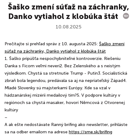
Šaško zmení súťaž na záchranky,
Danko vytiahol z klobúka štát
10.08.2025
Prečítajte si prehľad správ z 10. augusta 2025:
Šaško zmení
súťaž na záchranky, Danko vytiahol z klobúka štát
1. Šaško pripúšťa nespochybniteľné kontroverzie. Riešeniu
Danka s Ficom veľmi neverí2. Bez Zelenského a s neistým
výsledkom. Chystá sa stretnutie Trump - Putin3. Socialistická
zbraň bola legendou, predávala sa aj na nepriateľský Západ4.
Mladé Slovenky sú majsterkami Európy. Kde sa vzal v
hádzanárskej mizérii medailový tím?5. V podpore kultúry v
regiónoch sa chystá masaker, hovorí Němcová z Otvorenej
kultúry
–
A ak ešte nedostávate Ranný brífing ako newsletter, prihláste
sa na odber emailom na adrese
⁠⁠⁠⁠⁠⁠⁠⁠⁠⁠⁠⁠⁠⁠⁠⁠⁠⁠⁠⁠⁠⁠⁠⁠⁠⁠⁠⁠⁠⁠⁠⁠⁠⁠⁠⁠⁠⁠⁠⁠⁠⁠⁠⁠⁠⁠⁠⁠⁠⁠⁠⁠⁠⁠⁠⁠⁠⁠⁠⁠⁠⁠⁠⁠⁠⁠⁠⁠⁠⁠⁠⁠⁠⁠⁠⁠⁠⁠⁠⁠⁠https://sme.sk/brifing⁠⁠⁠⁠⁠⁠⁠⁠⁠⁠⁠⁠⁠⁠⁠⁠⁠⁠⁠⁠⁠⁠⁠⁠⁠⁠⁠⁠⁠⁠⁠⁠⁠⁠⁠⁠⁠⁠⁠⁠⁠⁠⁠⁠⁠⁠⁠⁠⁠⁠⁠⁠⁠⁠⁠⁠⁠⁠⁠⁠⁠⁠⁠⁠⁠⁠⁠⁠⁠⁠⁠⁠⁠⁠⁠⁠⁠⁠⁠⁠⁠