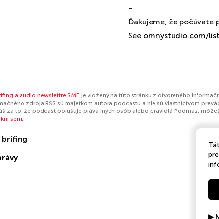
–
Ďakujeme, že počúvate p
See
omnystudio.com/lis
ífing a audio newslettre SME
je vložený na túto stránku z otvoreného informačn
mačného zdroja RSS sú majetkom autora podcastu a nie sú vlastníctvom prevá
š za to, že podcast porušuje práva iných osôb alebo pravidlá Podmaz, môže
likni sem
.
 brífing
Tát
pre
právy
inf
▶ N