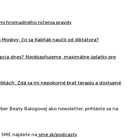
ami hromadného ničenia pravdy
o Moskvy: čo sa Kaliňák naučil od diktátora?
upcia dnes? Neobjasňujeme, maximálne úplatky pre
likách: Zdá sa mi nepokorné brať terapiu a dostupné
ber Beaty Balogovej ako newsletter, prihláste sa na
 SME nájdete na
⁠⁠⁠⁠⁠⁠⁠⁠⁠⁠⁠⁠⁠⁠⁠⁠⁠⁠⁠⁠⁠⁠⁠⁠⁠⁠⁠⁠⁠⁠⁠⁠⁠⁠⁠⁠⁠⁠⁠⁠⁠⁠⁠⁠⁠⁠⁠⁠⁠⁠⁠⁠⁠⁠⁠⁠⁠⁠⁠⁠⁠⁠⁠⁠⁠⁠⁠⁠⁠⁠⁠⁠⁠⁠⁠⁠⁠⁠⁠⁠⁠⁠⁠⁠⁠⁠⁠⁠⁠⁠⁠⁠⁠⁠⁠⁠⁠⁠⁠⁠⁠⁠⁠⁠⁠⁠⁠⁠⁠⁠⁠⁠⁠⁠⁠⁠⁠⁠⁠⁠⁠⁠⁠⁠⁠⁠⁠⁠⁠⁠⁠⁠⁠⁠⁠⁠⁠⁠⁠⁠⁠⁠⁠⁠ sme.sk/podcasty⁠⁠⁠⁠⁠⁠⁠⁠⁠⁠⁠⁠⁠⁠⁠⁠⁠⁠⁠⁠⁠⁠⁠⁠⁠⁠⁠⁠⁠⁠⁠⁠⁠⁠⁠⁠⁠⁠⁠⁠⁠⁠⁠⁠⁠⁠⁠⁠⁠⁠⁠⁠⁠⁠⁠⁠⁠⁠⁠⁠⁠⁠⁠⁠⁠⁠⁠⁠⁠⁠⁠⁠⁠⁠⁠⁠⁠⁠⁠⁠⁠⁠⁠⁠⁠⁠⁠⁠⁠⁠⁠⁠⁠⁠⁠⁠⁠⁠⁠⁠⁠⁠⁠⁠⁠⁠⁠⁠⁠⁠⁠⁠⁠⁠⁠⁠⁠⁠⁠⁠⁠⁠⁠⁠⁠⁠⁠⁠⁠⁠⁠⁠⁠⁠⁠⁠⁠⁠⁠⁠⁠⁠⁠⁠