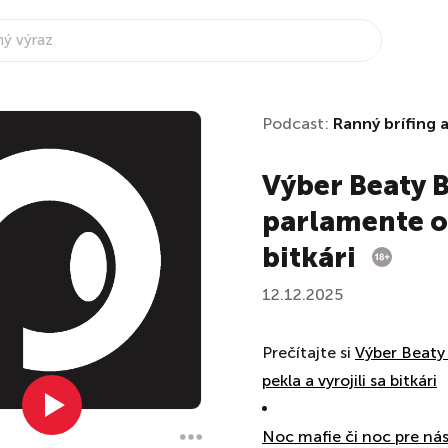
Podcast:
Ranný brífing 
Výber Beaty B
parlamente ot
bitkári
12.12.2025
Prečítajte si
Výber Beaty 
pekla a vyrojili sa bitkári
Noc mafie či noc pre nás