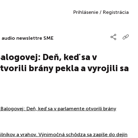
Prihlásenie
/
Registrácia
a audio newslettre SME
alogovej: Deň, keď sa v
vorili brány pekla a vyrojili sa
Balogovej: Deň, keď sa v parlamente otvorili brány
ilníkov a vrahov. Výnimočná schôdza sa zapíše do dejín