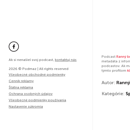
Podcast
Ranný br
Ak si nenašiel svoj podcast,
kontaktuj nás
metadáta z infor
podcastov. Ak má
2026 © Podmaz | All rights reserved
týmto profilom
k
Všeobecné obchodné podmienky
Cenník reklamy
Autor:
Ranný
Štátna reklama
Kategórie:
S
Ochrana osobných údajov
Všeobecné podmienky používania
Nastavenie súkromia