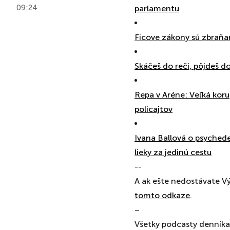
09:24
parlamentu
Ficove zákony sú zbraň
Skáčeš do reči, pôjdeš d
Repa v Aréne: Veľká kor
policajtov
Ivana Ballová o psychede
lieky za jedinú cestu
--
A ak ešte nedostávate Vý
⁠⁠⁠⁠⁠⁠⁠tomto odkaze⁠⁠⁠⁠⁠⁠⁠
.
–
Všetky podcasty denníka