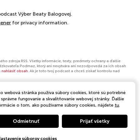
odcast Výber Beaty Balogovej.
tener
for privacy information.
ého zdroja RSS. Všetky informácie, texty, predmety ochrany a ďalšie
dzkovateľa Podmaz, ktorý ani nevytvára ani nezodpovedá za ich obsah
š
nahlásiť obsah
. Ak je toto tvoj podcast a chceš získať kontrolu nad
o webová stránka používa súbory cookies, ktoré sú potrebné
 správne fungovanie a skvalitňovanie webovej stránky. Ďalšie
ormácie o tom, ako používame súbory cookies, nájdete
tu
.
Odmietnuť
Prijať všetky
astavenie súborov cookies