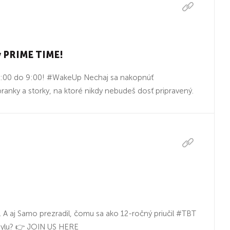
 v PRIME TIME!
 6:00 do 9:00! #WakeUp Nechaj sa nakopnúť
nky a storky, na ktoré nikdy nebudeš dosť pripravený.
v. A aj Samo prezradil, čomu sa ako 12-ročný priučil #TBT
omylu? 👉 JOIN US HERE