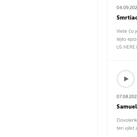
04.09.20
Smrtiac
Viete čo 
tejto epi
US HERE 
07.08.202
Samuel,
Dovolenká
ten výlet 