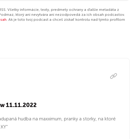
SS. Všetky informácie, texty, predmety ochrany a ďalšie metadáta z
Podmaz, ktorý ani nevytvára ani nezodpovedá za ich obsah podcastov.
bsah
. Ak je toto tvoj podcast a chceš získať kontrolu nad týmto profilom
ow 11.11.2022
dupaná hudba na maxximum, pranky a storky, na ktoré
EKY"