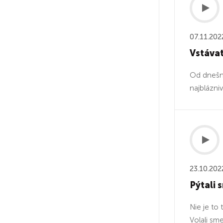
07.11.202
Vstávať
Od dnešné
najblázni
23.10.202
Pýtali
Nie je to
Volali sm