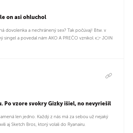
le on asi ohluchol
etná dovolenka a nechránený sex? Tak počúvaj! Btw. v
ový singel a povedal nám AKO A PREČO vznikol. 👉 JOIN
Po vzore svokry Gizky išiel, no nevyriešil
 znamená len jedno. Každý z nás má za sebou už nejaký
ili aj Sketch Bros, ktorý volali do Ryanairu.