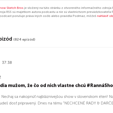
how Sketch Bros
je vložený na túto stránku z otvoreného informačného zdroja R
oja RSS sú majetkom autora podcastu a nie sú vlastníctvom prevádzkovateľa 
 podcast porušuje práva iných osôb alebo pravidlá Podmaz, môžeš
nahlásiť o
pizód
(824 epizód)
37:38
2
adia mužom, že čo od nich vlastne chcú #RannáSh
echaj sa nakopnúť najbláznivejšou show v slovenskom éteri! Na
budeš dosť pripravený. Dnes na tému "NECHCENÉ RADY & DARČ