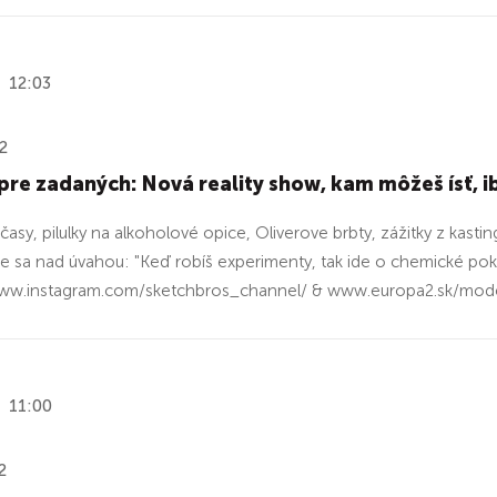
12:03
2
re zadaných: Nová reality show, kam môžeš ísť, ib
asy, pilulky na alkoholové opice, Oliverove brbty, zážitky z kast
e sa nad úvahou: "Keď robíš experimenty, tak ide o chemické po
www.instagram.com/sketchbros_channel/ & www.europa2.sk/mode
11:00
2