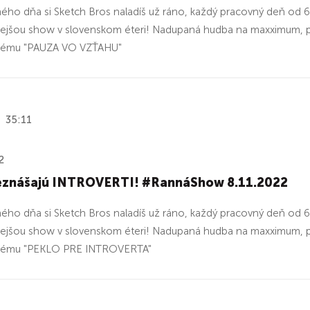
ho dňa si Sketch Bros naladíš už ráno, každý pracovný deň od
vejšou show v slovenskom éteri! Nadupaná hudba na maxximum, pra
tému "PAUZA VO VZŤAHU"
35:11
2
eznášajú INTROVERTI! #RannáShow 8.11.2022
ho dňa si Sketch Bros naladíš už ráno, každý pracovný deň od
vejšou show v slovenskom éteri! Nadupaná hudba na maxximum, pra
tému "PEKLO PRE INTROVERTA"