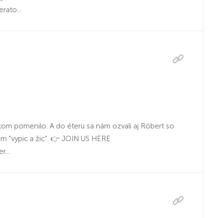
ato...
skom pomenilo. A do éteru sa nám ozvali aj Róbert so
om "vypic a žic". 👉 JOIN US HERE
...