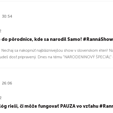
30:54
2
 do pôrodnice, kde sa narodil Samo! #RannáShow
echaj sa nakopnúť najbláznivejšou show v slovenskom éteri! Na
budeš dosť pripravený. Dnes na tému "NARODENINOVÝ ŠPECIÁL" 
26:06
2
lóg rieši, či môže fungovať PAUZA vo vzťahu #Ra