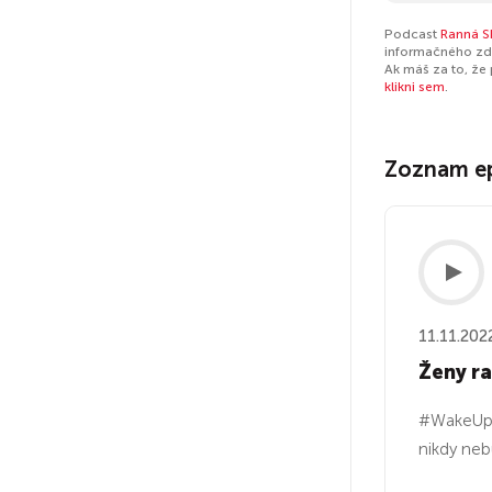
Podcast
Ranná S
informačného zdr
Ak máš za to, že
klikni sem
.
Zoznam e
11.11.202
Ženy r
#WakeUp N
nikdy ne