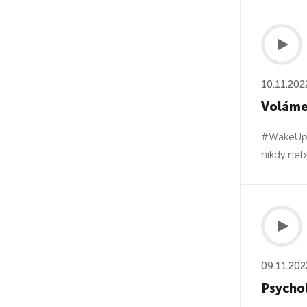
10.11.202
Voláme
#WakeUp N
nikdy ne
09.11.202
Psycho