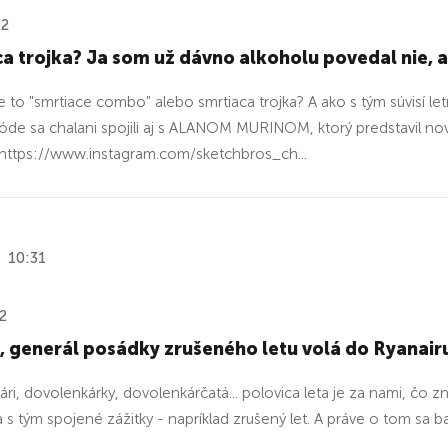
22
a trojka? Ja som už dávno alkoholu povedal nie, a
je to "smrtiace combo" alebo smrtiaca trojka? A ako s tým súvisí l
zóde sa chalani spojili aj s ALANOM MURINOM, ktorý predstavil n
https://www.instagram.com/sketchbros_ch...
10:31
2
 generál posádky zrušeného letu volá do Ryanairu. 
ri, dovolenkárky, dovolenkárčatá... polovica leta je za nami, čo
a s tým spojené zážitky - napríklad zrušený let. A práve o tom sa bav