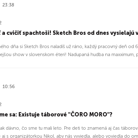
23:38
2
 a cvičiť spachtoši! Sketch Bros od dnes vysielajú
ho dňa si Sketch Bros naladíš už ráno, každý pracovný deň od
vejšou show v slovenskom éteri! Nadupaná hudba na maxximum, pra
10:56
2
 sme sa: Existuje táborové "ČORO MORO"?
 tak dávno, čo sme tu mali leto. Pre deti to znamená aj čas táboro
e aj s organizátorkou Nikol, aby nás vyviedla, alebo voviedla do 