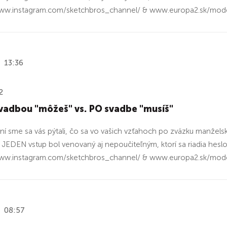
www.instagram.com/sketchbros_channel/ & www.europa2.sk/moder
13:36
2
vadbou "môžeš" vs. PO svadbe "musíš"
aní sme sa vás pýtali, čo sa vo vašich vzťahoch po zväzku manžel
 JEDEN vstup bol venovaný aj nepoučiteľným, ktorí sa riadia hesl
www.instagram.com/sketchbros_channel/ & www.europa2.sk/moder
08:57