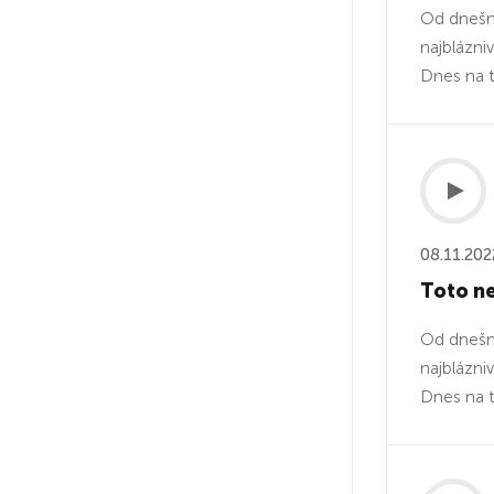
Od dnešné
najblázni
Dnes na 
08.11.202
Toto n
Od dnešné
najblázni
Dnes na 