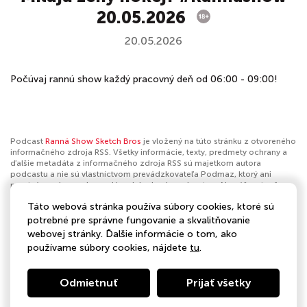
20.05.2026
20.05.2026
Počúvaj rannú show každý pracovný deň od 06:00 - 09:00!
Podcast
Ranná Show Sketch Bros
je vložený na túto stránku z otvoreného
informačného zdroja RSS. Všetky informácie, texty, predmety ochrany a
ďalšie metadáta z informačného zdroja RSS sú majetkom autora
podcastu a nie sú vlastníctvom prevádzkovateľa Podmaz, ktorý ani
nevytvára ani nezodpovedá za ich obsah podcastov. Ak máš za to, že
podcast porušuje práva iných osôb alebo pravidlá Podmaz, môžeš
Táto webová stránka používa súbory cookies, ktoré sú
nahlásiť obsah
. Ak je toto tvoj podcast a chceš získať kontrolu nad týmto
profilom
klikni sem
.
potrebné pre správne fungovanie a skvalitňovanie
webovej stránky. Ďalšie informácie o tom, ako
Autor:
Europa 2
používame súbory cookies, nájdete
tu
.
Kategórie:
Komédia
Odmietnuť
Prijať všetky