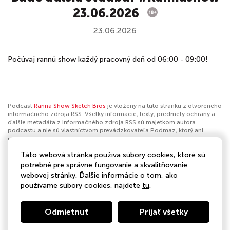
23.06.2026
23.06.2026
Počúvaj rannú show každý pracovný deň od 06:00 - 09:00!
Podcast
Ranná Show Sketch Bros
je vložený na túto stránku z otvoreného
informačného zdroja RSS. Všetky informácie, texty, predmety ochrany a
ďalšie metadáta z informačného zdroja RSS sú majetkom autora
podcastu a nie sú vlastníctvom prevádzkovateľa Podmaz, ktorý ani
nevytvára ani nezodpovedá za ich obsah podcastov. Ak máš za to, že
podcast porušuje práva iných osôb alebo pravidlá Podmaz, môžeš
Táto webová stránka používa súbory cookies, ktoré sú
nahlásiť obsah
. Ak je toto tvoj podcast a chceš získať kontrolu nad týmto
profilom
klikni sem
.
potrebné pre správne fungovanie a skvalitňovanie
webovej stránky. Ďalšie informácie o tom, ako
Autor:
Europa 2
používame súbory cookies, nájdete
tu
.
Kategórie:
Komédia
Odmietnuť
Prijať všetky