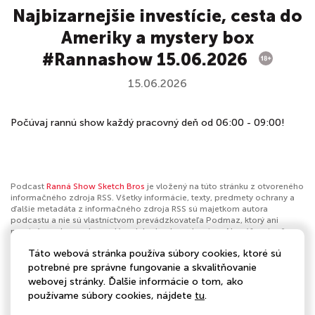
Najbizarnejšie investície, cesta do
Ameriky a mystery box
#Rannashow 15.06.2026
15.06.2026
Počúvaj rannú show každý pracovný deň od 06:00 - 09:00!
Podcast
Ranná Show Sketch Bros
je vložený na túto stránku z otvoreného
informačného zdroja RSS. Všetky informácie, texty, predmety ochrany a
ďalšie metadáta z informačného zdroja RSS sú majetkom autora
podcastu a nie sú vlastníctvom prevádzkovateľa Podmaz, ktorý ani
nevytvára ani nezodpovedá za ich obsah podcastov. Ak máš za to, že
podcast porušuje práva iných osôb alebo pravidlá Podmaz, môžeš
Táto webová stránka používa súbory cookies, ktoré sú
nahlásiť obsah
. Ak je toto tvoj podcast a chceš získať kontrolu nad týmto
profilom
klikni sem
.
potrebné pre správne fungovanie a skvalitňovanie
webovej stránky. Ďalšie informácie o tom, ako
Autor:
Europa 2
používame súbory cookies, nájdete
tu
.