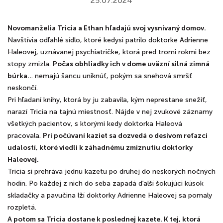
25.07.2024
Novomanželia Tricia a Ethan hľadajú svoj vysnívaný domov.
Navštívia odľahlé sídlo, ktoré kedysi patrilo doktorke Adrienne
Haleovej, uznávanej psychiatričke, ktorá pred tromi rokmi bez
stopy zmizla.
Počas obhliadky ich v dome uväzní silná zimná
búrka..
. nemajú šancu uniknúť, pokým sa snehová smršť
neskončí.
Pri hľadaní knihy, ktorá by ju zabavila, kým neprestane snežiť,
narazí Tricia na tajnú miestnosť. Nájde v nej zvukové záznamy
všetkých pacientov, s ktorými kedy doktorka Haleová
pracovala.
Pri počúvaní kaziet sa dozvedá o desivom reťazci
udalostí, ktoré viedli k záhadnému zmiznutiu doktorky
Haleovej.
Tricia si prehráva jednu kazetu po druhej do neskorých nočných
hodín. Po každej z nich do seba zapadá ďalší šokujúci kúsok
skladačky a pavučina lží doktorky Adrienne Haleovej sa pomaly
rozpletá.
A potom sa Tricia dostane k poslednej kazete. K tej, ktorá