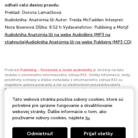
odhalí celú desivú pravdu.
Preklad: Dorota Lamačková
Audiokniha: Anatómia lží Autor: Freida McFadden Interpret:
Nora Ibsenová Dĺžka: 8:52 h Vydavateľstvo: Publixing a Motýľ
Audiokniha Anatómia lží na webe Audiolibrix (MP3 na
stiahnutie)
Audiokniha Anatómia lží na webe Publixing (MP3 CD)
Podcast
Publixing - Slovenské a české audioknihy
je vložený na túto
stránku z otvoreného informačného zdroja RSS. Všetky informácie, texty,
predmety ochrany a ďalšie metadáta z informačného zdroja RSS sú
majetkom autora podcastu a nie sú vlastníctvom prevádzkovateľa
Podmaz, ktorý ani nevytvára ani nezodpovedá za ich obsah podcastov.
Ak máš za to, že podcast porušuje práva iných osôb alebo pravidlá
Táto webová stránka používa súbory cookies, ktoré sú
Podmaz, môžeš
nahlásiť obsah
. Ak je toto tvoj podcast a chceš získať
kontrolu nad týmto profilom
klikni sem
.
potrebné pre správne fungovanie a skvalitňovanie
webovej stránky. Ďalšie informácie o tom, ako
Autor:
Publixing
používame súbory cookies, nájdete
tu
.
Kategórie:
Umenie
Odmietnuť
Prijať všetky