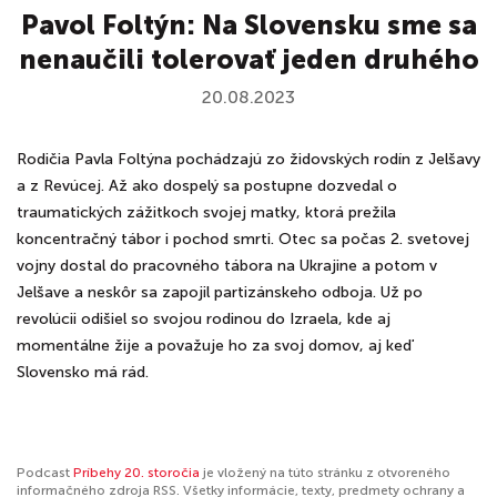
Pavol Foltýn: Na Slovensku sme sa
nenaučili tolerovať jeden druhého
20.08.2023
Rodičia Pavla Foltýna pochádzajú zo židovských rodín z Jelšavy
a z Revúcej. Až ako dospelý sa postupne dozvedal o
traumatických zážitkoch svojej matky, ktorá prežila
koncentračný tábor i pochod smrti. Otec sa počas 2. svetovej
vojny dostal do pracovného tábora na Ukrajine a potom v
Jelšave a neskôr sa zapojil partizánskeho odboja. Už po
revolúcii odišiel so svojou rodinou do Izraela, kde aj
momentálne žije a považuje ho za svoj domov, aj keď
Slovensko má rád.
Podcast
Príbehy 20. storočia
je vložený na túto stránku z otvoreného
informačného zdroja RSS. Všetky informácie, texty, predmety ochrany a