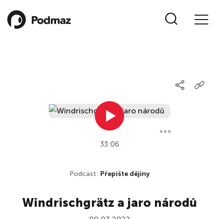
33:06
Podcast:
Přepište dějiny
Windrischgrätz a jaro národů