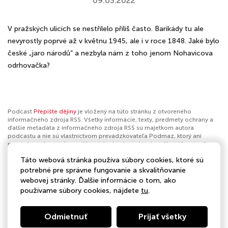
09.03.2022
V pražských ulicích se nestřílelo příliš často. Barikády tu ale
nevyrostly poprvé až v květnu 1945, ale i v roce 1848. Jaké bylo
české „jaro národů“ a nezbyla nám z toho jenom Nohavicova
odrhovačka?
Podcast
Přepište dějiny
je vložený na túto stránku z otvoreného
informačného zdroja RSS. Všetky informácie, texty, predmety ochrany a
ďalšie metadáta z informačného zdroja RSS sú majetkom autora
podcastu a nie sú vlastníctvom prevádzkovateľa Podmaz, ktorý ani
nevytvára ani nezodpovedá za ich obsah podcastov. Ak máš za to, že
podcast porušuje práva iných osôb alebo pravidlá Podmaz, môžeš
Táto webová stránka používa súbory cookies, ktoré sú
nahlásiť obsah
. Ak je toto tvoj podcast a chceš získať kontrolu nad týmto
profilom
klikni sem
.
potrebné pre správne fungovanie a skvalitňovanie
webovej stránky. Ďalšie informácie o tom, ako
Autor:
Martin Groman a Michal Stehlík
používame súbory cookies, nájdete
tu
.
Kategórie:
História
Odmietnuť
Prijať všetky