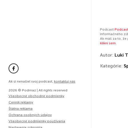
Podcast
Podcast
informačného zdr
Ak máš za to, že
klikni sem
.
Autor:
Luki T
Kategórie:
S
Ak si nenašiel svoj podcast,
kontaktuj nás
2026 © Podmaz | All rights reserved
Všeobecné obchodné podmienky
Cenník reklamy
Štátna reklama
Ochrana osobných údajov
Všeobecné podmienky používania
Nastavenie súkromia