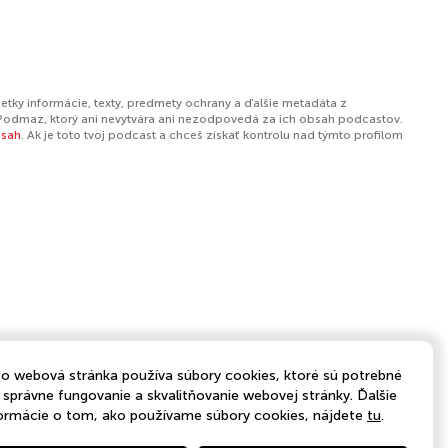
etky informácie, texty, predmety ochrany a ďalšie metadáta z
Podmaz, ktorý ani nevytvára ani nezodpovedá za ich obsah podcastov.
bsah
. Ak je toto tvoj podcast a chceš získať kontrolu nad týmto profilom
o webová stránka používa súbory cookies, ktoré sú potrebné
 správne fungovanie a skvalitňovanie webovej stránky. Ďalšie
ormácie o tom, ako používame súbory cookies, nájdete
tu
.