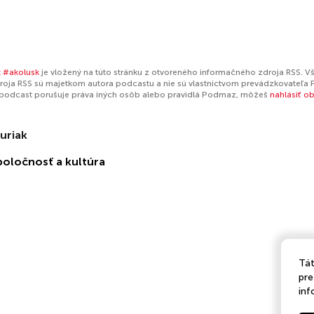
 #akolusk
je vložený na túto stránku z otvoreného informačného zdroja RSS. Vš
oja RSS sú majetkom autora podcastu a nie sú vlastníctvom prevádzkovateľa 
 podcast porušuje práva iných osôb alebo pravidlá Podmaz, môžeš
nahlásiť o
uriak
poločnosť a kultúra
Tát
pre
inf