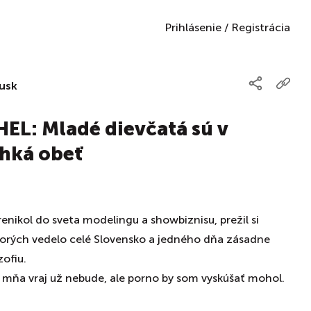
Prihlásenie
/
Registrácia
usk
L: Mladé dievčatá sú v
hká obeť
renikol do sveta modelingu a showbiznisu, prežil si
orých vedelo celé Slovensko a jedného dňa zásadne
zofiu.
ňa vraj už nebude, ale porno by som vyskúšať mohol.