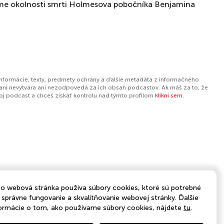
me okolnosti smrti Holmesova pobočníka Benjamina
informácie, texty, predmety ochrany a ďalšie metadáta z informačného
ani nevytvára ani nezodpovedá za ich obsah podcastov. Ak máš za to, že
tvoj podcast a chceš získať kontrolu nad týmto profilom
klikni sem
.
o webová stránka používa súbory cookies, ktoré sú potrebné
 správne fungovanie a skvalitňovanie webovej stránky. Ďalšie
ormácie o tom, ako používame súbory cookies, nájdete
tu
.