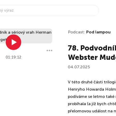
Podcast:
Pod lampou
78. Podvodní
Webster Mudg
01:19:12
04.07.2025
V této druhé části tril
Henryho Howarda Holmes
podíváme se letmo také 
probíhala (a jíž bych ch
přelomovou událost na ní