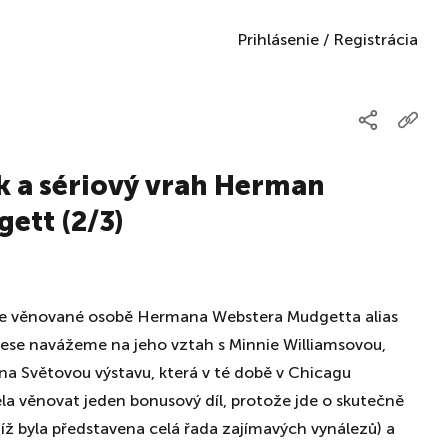
Prihlásenie
/
Registrácia
k a sériový vrah Herman
ett (2/3)
ogie věnované osobě Hermana Webstera Mudgetta alias
e navážeme na jeho vztah s Minnie Williamsovou,
na Světovou výstavu, která v té době v Chicagu
těla věnovat jeden bonusový díl, protože jde o skutečně
ž byla představena celá řada zajímavých vynálezů) a