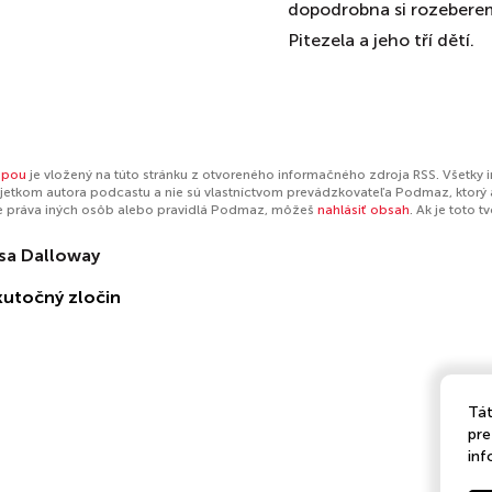
dopodrobna si rozebere
Pitezela a jeho tří dětí.
mpou
je vložený na túto stránku z otvoreného informačného zdroja RSS. Všetky 
jetkom autora podcastu a nie sú vlastníctvom prevádzkovateľa Podmaz, ktorý 
e práva iných osôb alebo pravidlá Podmaz, môžeš
nahlásiť obsah
. Ak je toto 
ssa Dalloway
kutočný zločin
Tát
pre
inf