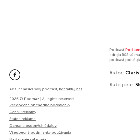
Podcast
Pod la
zdroja RSS sú ma
podcast porušuj
Autor:
Clari
Kategórie:
S
Ak si nenašiel svoj podcast,
kontaktuj nás
2026 © Podmaz | All rights reserved
Všeobecné obchodné podmienky
Cenník reklamy
Štátna reklama
Ochrana osobných údajov
Všeobecné podmienky používania
Nastavenie súkromia