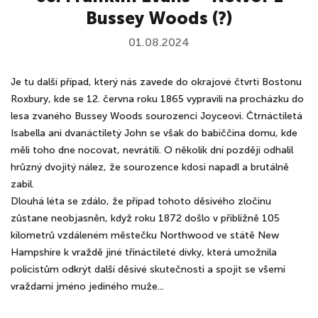
Bussey Woods (?)
01.08.2024
Je tu další případ, který nás zavede do okrajové čtvrti Bostonu
Roxbury, kde se 12. června roku 1865 vypravili na procházku do
lesa zvaného Bussey Woods sourozenci Joyceovi. Čtrnáctiletá
Isabella ani dvanáctiletý John se však do babiččina domu, kde
měli toho dne nocovat, nevrátili. O několik dní později odhalil
hrůzný dvojitý nález, že sourozence kdosi napadl a brutálně
zabil.
Dlouhá léta se zdálo, že případ tohoto děsivého zločinu
zůstane neobjasněn, když roku 1872 došlo v přibližně 105
kilometrů vzdáleném městečku Northwood ve státě New
Hampshire k vraždě jiné třináctileté dívky, která umožnila
policistům odkrýt další děsivé skutečnosti a spojit se všemi
vraždami jméno jediného muže...