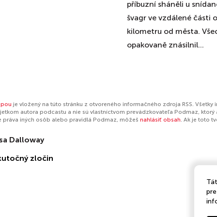
příbuzní sháněli u snídan
švagr ve vzdálené části o
kilometru od města. Všec
opakovaně znásilnil...
mpou
je vložený na túto stránku z otvoreného informačného zdroja RSS. Všetky 
jetkom autora podcastu a nie sú vlastníctvom prevádzkovateľa Podmaz, ktorý 
e práva iných osôb alebo pravidlá Podmaz, môžeš
nahlásiť obsah
. Ak je toto 
ssa Dalloway
kutočný zločin
Tát
pre
inf