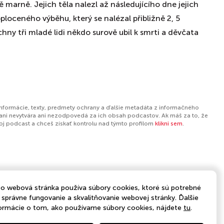
ě marně. Jejich těla nalezl až následujícího dne jejich
ploceného výběhu, který se nalézal přibližně 2, 5
hny tři mladé lidi někdo surově ubil k smrti a děvčata
informácie, texty, predmety ochrany a ďalšie metadáta z informačného
ani nevytvára ani nezodpovedá za ich obsah podcastov. Ak máš za to, že
tvoj podcast a chceš získať kontrolu nad týmto profilom
klikni sem
.
o webová stránka používa súbory cookies, ktoré sú potrebné
 správne fungovanie a skvalitňovanie webovej stránky. Ďalšie
ormácie o tom, ako používame súbory cookies, nájdete
tu
.