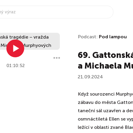
Podcast:
Pod lampou
69. Gattonská
a Michaela 
01:10:52
21.09.2024
Když sourozenci Murphyov
zábavu do města Gatton, 
taneční sál uzavřen a d
osmnáctiletá Ellen se vy
ležící v oblasti zvané Bl