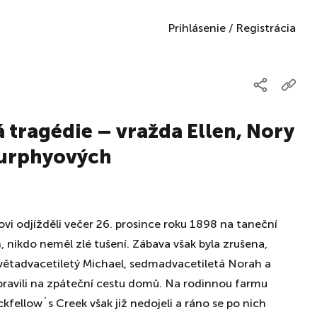
Prihlásenie
/
Registrácia
 tragédie – vražda Ellen, Nory
Murphyových
i odjížděli večer 26. prosince roku 1898 na taneční
nikdo neměl zlé tušení. Zábava však byla zrušena,
evětadvacetiletý Michael, sedmadvacetiletá Norah a
pravili na zpáteční cestu domů. Na rodinnou farmu
ackfellow´s Creek však již nedojeli a ráno se po nich