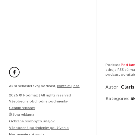
Podcast
Pod la
zdroja RSS sú ma
podcast porušuj
Ak si nenašiel svoj podcast,
kontaktuj nás
Autor:
Clari
2026 © Podmaz | All rights reserved
Kategórie:
S
Všeobecné obchodné podmienky
Cenník reklamy
Štátna reklama
Ochrana osobných údajov
Všeobecné podmienky používania
Nastavenie súkromia