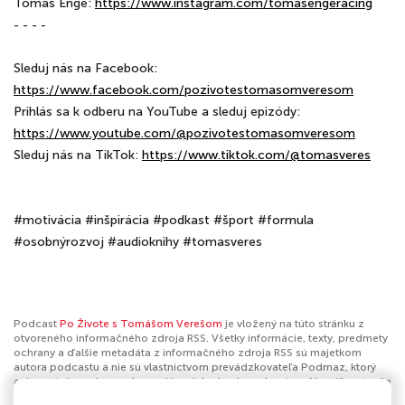
Tomáš Enge:
https://www.instagram.com/tomasengeracing
- - - -
Sleduj nás na Facebook:
https://www.facebook.com/pozivotestomasomveresom
Prihlás sa k odberu na YouTube a sleduj epizódy:
https://www.youtube.com/@pozivotestomasomveresom
Sleduj nás na TikTok:
https://www.tiktok.com/@tomasveres
#motivácia #inšpirácia #podkast #šport #formula
#osobnýrozvoj #audioknihy #tomasveres
Podcast
Po Živote s Tomášom Verešom
je vložený na túto stránku z
otvoreného informačného zdroja RSS. Všetky informácie, texty, predmety
ochrany a ďalšie metadáta z informačného zdroja RSS sú majetkom
autora podcastu a nie sú vlastníctvom prevádzkovateľa Podmaz, ktorý
ani nevytvára ani nezodpovedá za ich obsah podcastov. Ak máš za to, že
podcast porušuje práva iných osôb alebo pravidlá Podmaz, môžeš