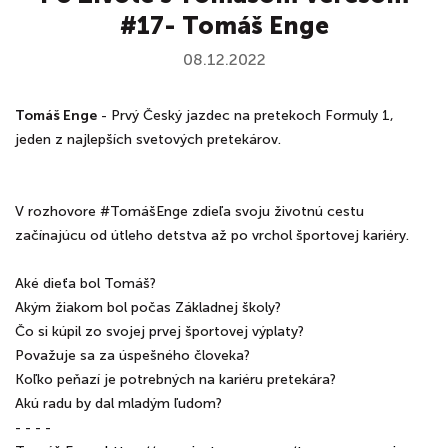
#17- Tomáš Enge
08.12.2022
Tomáš Enge
- Prvý Český jazdec na pretekoch Formuly 1,
jeden z najlepších svetových pretekárov.
V rozhovore #TomášEnge zdieľa svoju životnú cestu
začínajúcu od útleho detstva až po vrchol športovej kariéry.
Aké dieťa bol Tomáš?
Akým žiakom bol počas Základnej školy?
Čo si kúpil zo svojej prvej športovej výplaty?
Považuje sa za úspešného človeka?
Koľko peňazí je potrebných na kariéru pretekára?
Akú radu by dal mladým ľudom?
- - - -