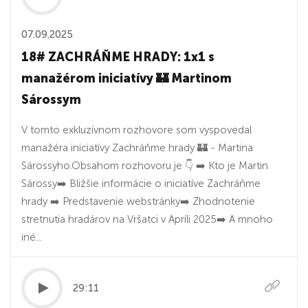
07.09.2025
18# ZACHRÁŇME HRADY: 1x1 s
manažérom iniciatívy 🏰 Martinom
Sárossym
V tomto exkluzívnom rozhovore som vyspovedal
manažéra iniciatívy Zachráňme hrady 🏰 - Martina
Sárossyho.Obsahom rozhovoru je 👇 ➡️ Kto je Martin
Sárossy➡️ Bližšie informácie o iniciatíve Zachráňme
hrady ➡️ Predstavenie webstránky➡️ Zhodnotenie
stretnutia hradárov na Vršatci v Apríli 2025➡️ A mnoho
iné...
29:11