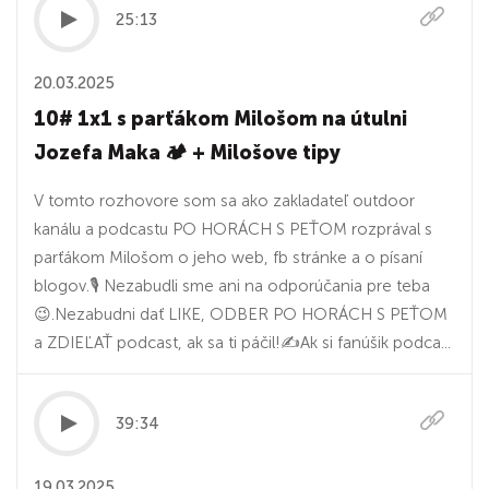
25:13
20.03.2025
10# 1x1 s parťákom Milošom na útulni
Jozefa Maka 🏕️ + Milošove tipy
V tomto rozhovore som sa ako zakladateľ outdoor
kanálu a podcastu PO HORÁCH S PEŤOM rozprával s
parťákom Milošom o jeho web, fb stránke a o písaní
blogov.🎙️ Nezabudli sme ani na odporúčania pre teba
😉.Nezabudni dať LIKE, ODBER PO HORÁCH S PEŤOM
a ZDIEĽAŤ podcast, ak sa ti páčil!✍️Ak si fanúšik podca...
39:34
19.03.2025