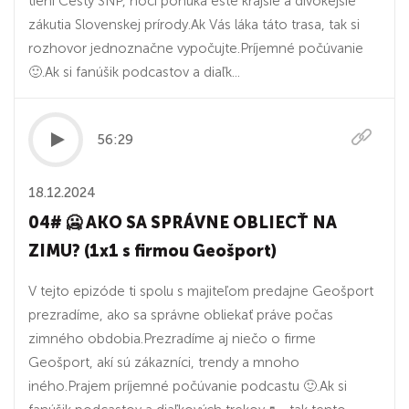
tieni Cesty SNP, hoci ponúka ešte krajšie a divokejšie
zákutia Slovenskej prírody.Ak Vás láka táto trasa, tak si
rozhovor jednoznačne vypočujte.Príjemné počúvanie
🙂.Ak si fanúšik podcastov a diaľk...
56:29
18.12.2024
04# 🥶 AKO SA SPRÁVNE OBLIECŤ NA
ZIMU? (1x1 s firmou Geošport)
V tejto epizóde ti spolu s majiteľom predajne Geošport
prezradíme, ako sa správne obliekať práve počas
zimného obdobia.Prezradíme aj niečo o firme
Geošport, akí sú zákazníci, trendy a mnoho
iného.Prajem príjemné počúvanie podcastu 🙂.Ak si