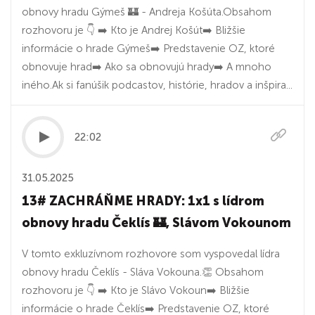
obnovy hradu Gýmeš 🏰 - Andreja Košúta.Obsahom
rozhovoru je 👇 ➡️ Kto je Andrej Košút➡️ Bližšie
informácie o hrade Gýmeš➡️ Predstavenie OZ, ktoré
obnovuje hrad➡️ Ako sa obnovujú hrady➡️ A mnoho
iného.Ak si fanúšik podcastov, histórie, hradov a inšpira...
22:02
31.05.2025
13# ZACHRÁŇME HRADY: 1x1 s lídrom
obnovy hradu Čeklís 🏰, Slávom Vokounom
V tomto exkluzívnom rozhovore som vyspovedal lídra
obnovy hradu Čeklís - Sláva Vokouna.👏 Obsahom
rozhovoru je 👇 ➡️ Kto je Slávo Vokoun➡️ Bližšie
informácie o hrade Čeklís➡️ Predstavenie OZ, ktoré