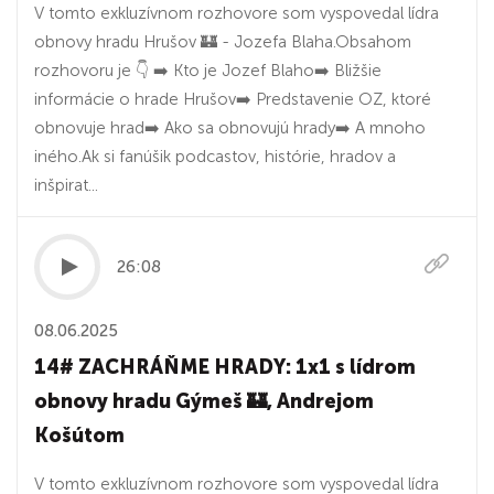
V tomto exkluzívnom rozhovore som vyspovedal lídra
obnovy hradu Hrušov 🏰 - Jozefa Blaha.Obsahom
rozhovoru je 👇 ➡️ Kto je Jozef Blaho➡️ Bližšie
informácie o hrade Hrušov➡️ Predstavenie OZ, ktoré
obnovuje hrad➡️ Ako sa obnovujú hrady➡️ A mnoho
iného.Ak si fanúšik podcastov, histórie, hradov a
inšpirat...
26:08
08.06.2025
14# ZACHRÁŇME HRADY: 1x1 s lídrom
obnovy hradu Gýmeš 🏰, Andrejom
Košútom
V tomto exkluzívnom rozhovore som vyspovedal lídra