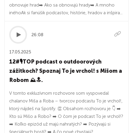
obnovuje hrad➡️ Ako sa obnovujú hrady➡️ A mnoho
inéhoAk si fanúšik podcastov, histórie, hradov a inšpira...
26:08
17.05.2025
12#🎙TOP podcast o outdoorových
zážitkoch? Spoznaj To je vrchol! s Mišom a
Robom ⛰️🔝.
V tomto exkluzívnom rozhovore som vyspovedal
chalanov Miša a Roba – tvorcov podcastu To je vrchol!,
ktorý nájdeš na Spotify. 👏 Obsahom rozhovoru je 👇 ➡️
Kto sú Mišo a Robo? ➡️ O čom je podcast To je vrchol!?
➡️ Koľko epizód už majú nahratých? ➡️ Pozývajú si
špeciálnych hostí? ➡️ A čo nové chystajú?...