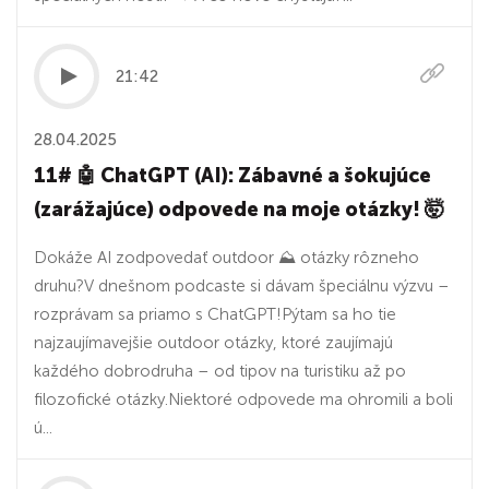
21:42
28.04.2025
11# 🤖 ChatGPT (AI): Zábavné a šokujúce
(zarážajúce) odpovede na moje otázky! 🤯
Dokáže AI zodpovedať outdoor ⛰️ otázky rôzneho
druhu?V dnešnom podcaste si dávam špeciálnu výzvu –
rozprávam sa priamo s ChatGPT!Pýtam sa ho tie
najzaujímavejšie outdoor otázky, ktoré zaujímajú
každého dobrodruha – od tipov na turistiku až po
filozofické otázky.Niektoré odpovede ma ohromili a boli
ú...