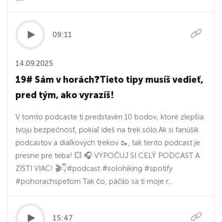
09:11
14.09.2025
19# Sám v horách❓️Tieto tipy musíš vedieť,
pred tým, ako vyrazíš!
V tomto podcaste ti predstavím 10 bodov, ktoré zlepšia
tvoju bezpečnosť, pokiaľ ideš na trek sólo.Ak si fanúšik
podcastov a diaľkových trekov 🥾, tak tento podcast je
presne pre teba! 💥 🎧 VYPOČUJ SI CELÝ PODCAST A
ZISTI VIAC! 🎬👇#podcast #solohiking #spotify
#pohorachspeťom Tak čo, páčilo sa ti moje r...
15:47