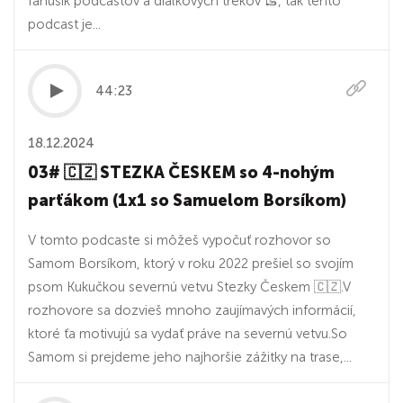
fanúšik podcastov a diaľkových trekov 🥾, tak tento
podcast je...
44:23
18.12.2024
03# 🇨🇿 STEZKA ČESKEM so 4-nohým
parťákom (1x1 so Samuelom Borsíkom)
V tomto podcaste si môžeš vypočuť rozhovor so
Samom Borsíkom, ktorý v roku 2022 prešiel so svojím
psom Kukučkou severnú vetvu Stezky Českem 🇨🇿.V
rozhovore sa dozvieš mnoho zaujímavých informácií,
ktoré ťa motivujú sa vydať práve na severnú vetvu.So
Samom si prejdeme jeho najhoršie zážitky na trase,...