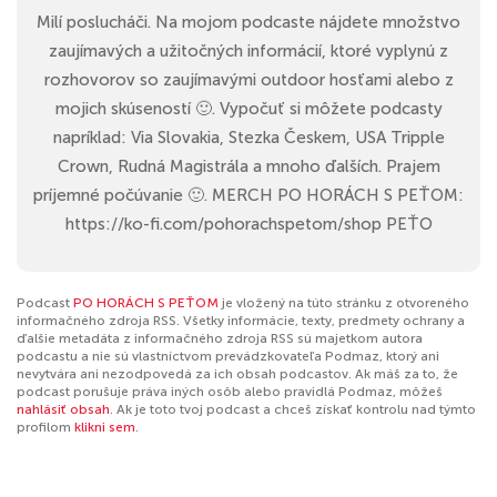
Milí poslucháči. Na mojom podcaste nájdete množstvo
zaujímavých a užitočných informácií, ktoré vyplynú z
rozhovorov so zaujímavými outdoor hosťami alebo z
mojich skúseností 🙂. Vypočuť si môžete podcasty
napríklad: Via Slovakia, Stezka Českem, USA Tripple
Crown, Rudná Magistrála a mnoho ďalších. Prajem
príjemné počúvanie 🙂. MERCH PO HORÁCH S PEŤOM:
https://ko-fi.com/pohorachspetom/shop PEŤO
Podcast
PO HORÁCH S PEŤOM
je vložený na túto stránku z otvoreného
informačného zdroja RSS. Všetky informácie, texty, predmety ochrany a
ďalšie metadáta z informačného zdroja RSS sú majetkom autora
podcastu a nie sú vlastníctvom prevádzkovateľa Podmaz, ktorý ani
nevytvára ani nezodpovedá za ich obsah podcastov. Ak máš za to, že
podcast porušuje práva iných osôb alebo pravidlá Podmaz, môžeš
nahlásiť obsah
. Ak je toto tvoj podcast a chceš získať kontrolu nad týmto
profilom
klikni sem
.