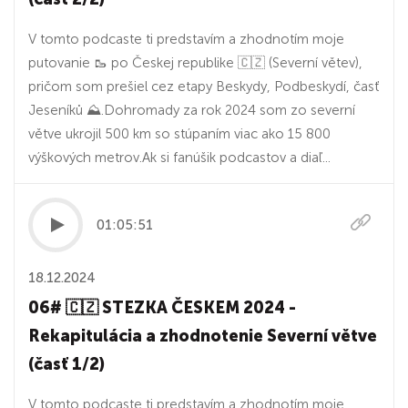
V tomto podcaste ti predstavím a zhodnotím moje
putovanie 🥾 po Českej republike 🇨🇿 (Severní větev),
pričom som prešiel cez etapy Beskydy, Podbeskydí, časť
Jeseníků ⛰️.Dohromady za rok 2024 som zo severní
větve ukrojil 500 km so stúpaním viac ako 15 800
výškových metrov.Ak si fanúšik podcastov a diaľ...
01:05:51
18.12.2024
06# 🇨🇿 STEZKA ČESKEM 2024 -
Rekapitulácia a zhodnotenie Severní větve
(časť 1/2)
V tomto podcaste ti predstavím a zhodnotím moje