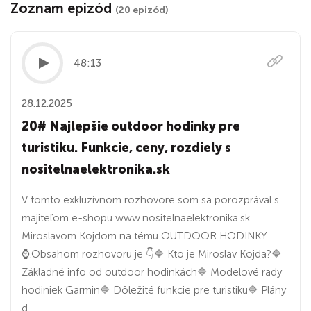
Zoznam epizód
(20 epizód)
48:13
28.12.2025
20# Najlepšie outdoor hodinky pre
turistiku. Funkcie, ceny, rozdiely s
nositelnaelektronika.sk
V tomto exkluzívnom rozhovore som sa porozprával s
majiteľom e-shopu www.nositelnaelektronika.sk
Miroslavom Kojdom na tému OUTDOOR HODINKY
⌚.Obsahom rozhovoru je 👇🔷️ Kto je Miroslav Kojda?🔷️
Základné info od outdoor hodinkách🔷️ Modelové rady
hodiniek Garmin🔷️ Dôležité funkcie pre turistiku🔷️ Plány
d...