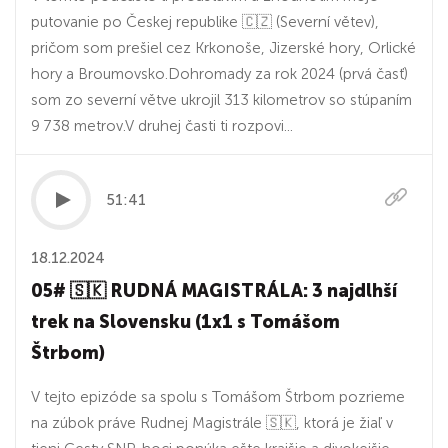
putovanie po Českej republike 🇨🇿 (Severní větev),
pričom som prešiel cez Krkonoše, Jizerské hory, Orlické
hory a Broumovsko.Dohromady za rok 2024 (prvá časť)
som zo severní větve ukrojil 313 kilometrov so stúpaním
9 738 metrov.V druhej časti ti rozpovi...
51:41
18.12.2024
05# 🇸🇰 RUDNÁ MAGISTRÁLA: 3 najdlhší
trek na Slovensku (1x1 s Tomášom
Štrbom)
V tejto epizóde sa spolu s Tomášom Štrbom pozrieme
na zúbok práve Rudnej Magistrále 🇸🇰, ktorá je žiaľ v