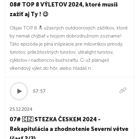
08# TOP 8 VÝLETOV 2024, ktoré musíš
zažiť aj Ty ! 😉
Objav TOP 8 🔝 úžasných outdoorových zážitkov, ktoré
by nemali chýbať v tvojom dobrodružnom zozname!
Táto epizóda je plná inšpirácie pre milovníkov prírody,
turistov, príležitostných turistov, ultralight turistov,
cyklistov i nadšencov bushcraftu. Či už plánuješ
víkendový výlet do hôr, alebo hľadáš n...
57:57
25.12.2024
07# 🇨🇿 STEZKA ČESKEM 2024 -
Rekapitulácia a zhodnotenie Severní větve
(časť 2/2)