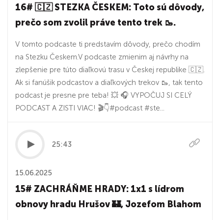
16# 🇨🇿 STEZKA ČESKEM: Toto sú dôvody,
prečo som zvolil práve tento trek 🥾.
V tomto podcaste ti predstavím dôvody, prečo chodím
na Stezku Českem.V podcaste zmienim aj návrhy na
zlepšenie pre túto diaľkovú trasu v Českej republike 🇨🇿.
Ak si fanúšik podcastov a diaľkových trekov 🥾, tak tento
podcast je presne pre teba! 💥 🎧 VYPOČUJ SI CELÝ
PODCAST A ZISTI VIAC! 🎬👇#podcast #ste...
25:43
15.06.2025
15# ZACHRÁŇME HRADY: 1x1 s lídrom
obnovy hradu Hrušov 🏰, Jozefom Blahom