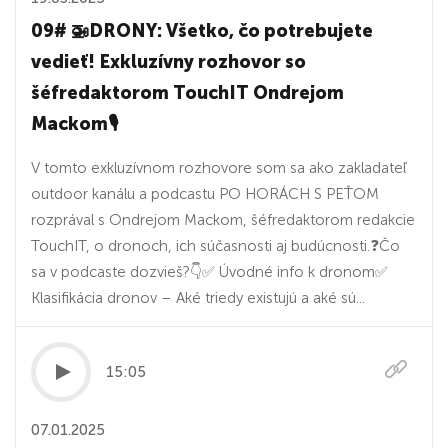
09# 🚁DRONY: Všetko, čo potrebujete
vedieť! Exkluzívny rozhovor so
šéfredaktorom TouchIT Ondrejom
Mackom🎙
V tomto exkluzívnom rozhovore som sa ako zakladateľ
outdoor kanálu a podcastu PO HORÁCH S PEŤOM
rozprával s Ondrejom Mackom, šéfredaktorom redakcie
TouchIT, o dronoch, ich súčasnosti aj budúcnosti.❓️Čo
sa v podcaste dozvieš?👇✅ Úvodné info k dronom✅
Klasifikácia dronov – Aké triedy existujú a aké sú...
15:05
07.01.2025