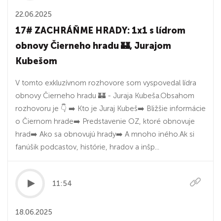
22.06.2025
17# ZACHRÁŇME HRADY: 1x1 s lídrom
obnovy Čierneho hradu 🏰, Jurajom
Kubešom
V tomto exkluzívnom rozhovore som vyspovedal lídra
obnovy Čierneho hradu 🏰 - Juraja Kubeša.Obsahom
rozhovoru je 👇 ➡️ Kto je Juraj Kubeš➡️ Bližšie informácie
o Čiernom hrade➡️ Predstavenie OZ, ktoré obnovuje
hrad➡️ Ako sa obnovujú hrady➡️ A mnoho iného.Ak si
fanúšik podcastov, histórie, hradov a inšp...
11:54
18.06.2025