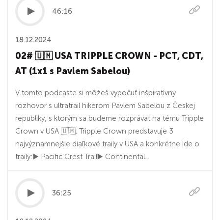
46:16
18.12.2024
02# 🇺🇲 USA TRIPPLE CROWN - PCT, CDT,
AT (1x1 s Pavlem Sabelou)
V tomto podcaste si môžeš vypočuť inšpiratívny
rozhovor s ultratrail hikerom Pavlem Sabelou z Českej
republiky, s ktorým sa budeme rozprávať na tému Tripple
Crown v USA 🇺🇲. Tripple Crown predstavuje 3
najvýznamnejšie diaľkové traily v USA a konkrétne ide o
traily:▶️ Pacific Crest Trail▶️ Continental...
36:25