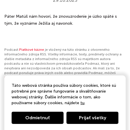
29.10.2025
Páter Matúš nám hovorí, že znovuzrodenie je úzko späté s
tým, že vyznáme Ježiša aj navonok.
Podcast
Piatkové kázne
je vložený na túto stránku z otvoreného
informačného zdroja RSS. Všetky informácie, texty, predmety ochrany a
ďalšie metadáta z informačného zdroja RSS sú majetkom autora
podcastu a nie sú vlastníctvom prevádzkovateľa Podmaz, ktorý ani
nevytvára ani nezodpovedá za ich obsah podcastov. Ak máš za to, že
podcast porušuje práva iných osôb alebo pravidlá Podmaz, môžeš
nahlásiť obsah
. Ak je toto tvoj podcast a chceš získať kontrolu nad týmto
profilom
klikni sem
.
Táto webová stránka používa súbory cookies, ktoré sú
potrebné pre správne fungovanie a skvalitňovanie
Autor:
Podcasty Spoločenstva Piar
webovej stránky. Ďalšie informácie o tom, ako
používame súbory cookies, nájdete
tu
.
Kategórie:
Náboženstvo a spiritualita
,
Kresťanstvo
,
Vzdelávanie
,
Sebazlepšovanie
,
Spoločnosť a kultúra
,
Vzťahy
Odmietnuť
Prijať všetky