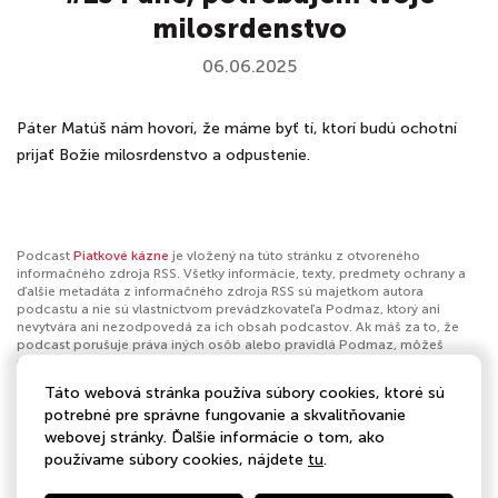
milosrdenstvo
06.06.2025
Páter Matúš nám hovorí, že máme byť tí, ktorí budú ochotní
prijať Božie milosrdenstvo a odpustenie.
Podcast
Piatkové kázne
je vložený na túto stránku z otvoreného
informačného zdroja RSS. Všetky informácie, texty, predmety ochrany a
ďalšie metadáta z informačného zdroja RSS sú majetkom autora
podcastu a nie sú vlastníctvom prevádzkovateľa Podmaz, ktorý ani
nevytvára ani nezodpovedá za ich obsah podcastov. Ak máš za to, že
podcast porušuje práva iných osôb alebo pravidlá Podmaz, môžeš
nahlásiť obsah
. Ak je toto tvoj podcast a chceš získať kontrolu nad týmto
profilom
klikni sem
.
Táto webová stránka používa súbory cookies, ktoré sú
potrebné pre správne fungovanie a skvalitňovanie
Autor:
Podcasty Spoločenstva Piar
webovej stránky. Ďalšie informácie o tom, ako
používame súbory cookies, nájdete
tu
.
Kategórie:
Náboženstvo a spiritualita
,
Kresťanstvo
,