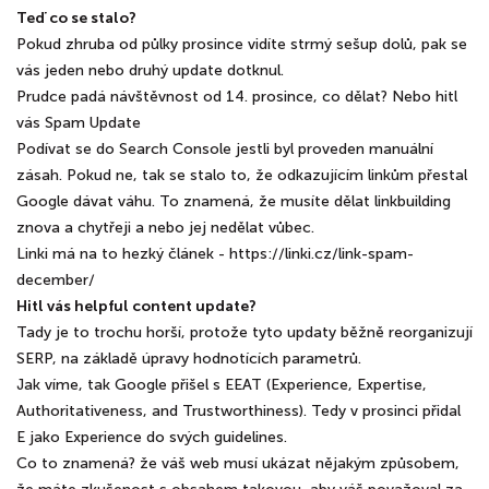
Teď co se stalo?
Pokud zhruba od půlky prosince vidíte strmý sešup dolů, pak se
vás jeden nebo druhý update dotknul.
Prudce padá návštěvnost od 14. prosince, co dělat? Nebo hitl
vás Spam Update
Podívat se do Search Console jestli byl proveden manuální
zásah. Pokud ne, tak se stalo to, že odkazujícím linkům přestal
Google dávat váhu. To znamená, že musíte dělat linkbuilding
znova a chytřeji a nebo jej nedělat vůbec.
Linki má na to hezký článek - https://linki.cz/link-spam-
december/
Hitl vás helpful content update?
Tady je to trochu horší, protože tyto updaty běžně reorganizují
SERP, na základě úpravy hodnotících parametrů.
Jak víme, tak Google přišel s EEAT (Experience, Expertise,
Authoritativeness, and Trustworthiness). Tedy v prosinci přidal
E jako Experience do svých guidelines.
Co to znamená? že váš web musí ukázat nějakým způsobem,