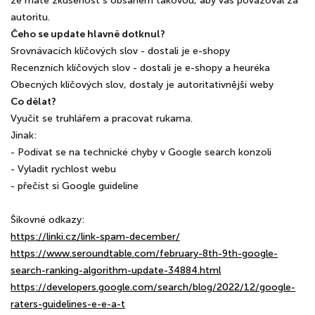
že máte zkušenost s obsahem takovou, aby váš považoval za
autoritu.
Čeho se update hlavně dotknul?
Srovnávacích klíčových slov - dostali je e-shopy
Recenzních klíčových slov - dostali je e-shopy a heuréka
Obecných klíčových slov, dostaly je autoritativnější weby
Co dělat?
Vyučit se truhlářem a pracovat rukama.
Jinak:
- Podívat se na technické chyby v Google search konzoli
- Vyladit rychlost webu
- přečíst si Google guideline
Šikovné odkazy:
https://linki.cz/link-spam-december/
https://www.seroundtable.com/february-8th-9th-google-
search-ranking-algorithm-update-34884.html
https://developers.google.com/search/blog/2022/12/google-
raters-guidelines-e-e-a-t