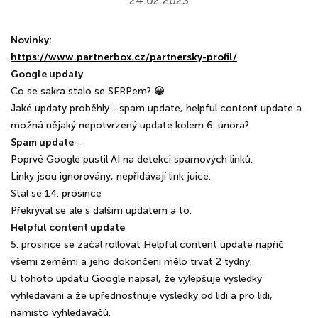
24.02.2023
Novinky:
https://www.partnerbox.cz/partnersky-profil/
Google updaty
Co se sakra stalo se SERPem?
😀
Jaké updaty proběhly - spam update, helpful content update a
možná nějaký nepotvrzený update kolem 6. února?
Spam update
-
Poprvé Google pustil AI na detekci spamových linků.
Linky jsou ignorovány, nepřidávají link juice.
Stal se 14. prosince
Překrýval se ale s dalším updatem a to.
Helpful content update
5. prosince se začal rollovat Helpful content update napříč
všemi zeměmi a jeho dokončení mělo trvat 2 týdny.
U tohoto updatu Google napsal, že vylepšuje výsledky
vyhledávání a že upřednosťnuje výsledky od lidí a pro lidi,
namísto vyhledávačů.