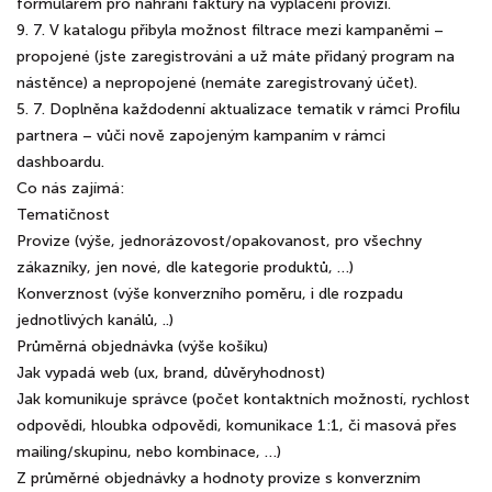
formulářem pro nahrání faktury na vyplacení provizí.
9. 7. V katalogu přibyla možnost filtrace mezi kampaněmi –
propojené (jste zaregistrováni a už máte přidaný program na
nástěnce) a nepropojené (nemáte zaregistrovaný účet).
5. 7. Doplněna každodenní aktualizace tematik v rámci Profilu
partnera – vůči nově zapojeným kampaním v rámci
dashboardu.
Co nás zajímá:
Tematičnost
Provize (výše, jednorázovost/opakovanost, pro všechny
zákazníky, jen nové, dle kategorie produktů, …)
Konverznost (výše konverzního poměru, i dle rozpadu
jednotlivých kanálů, ..)
Průměrná objednávka (výše košíku)
Jak vypadá web (ux, brand, důvěryhodnost)
Jak komunikuje správce (počet kontaktních možností, rychlost
odpovědi, hloubka odpovědi, komunikace 1:1, či masová přes
mailing/skupinu, nebo kombinace, …)
Z průměrné objednávky a hodnoty provize s konverzním