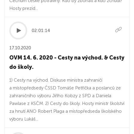
Čechům české potraviny. Kdo by zbohatl a kdo zchudl?
Hosty prezid...
02:01:14
17.10.2020
OVM 14. 6. 2020 - Cesty na východ. & Cesty
do školy.
1) Cesty na východ. Diskuse ministra zahraničí
a místopředsedy ČSSD Tomáše Petříčka a poslanců ze
zahraničního výboru Jiřího Kobzy z SPD a Daniela
Pawlase z KSČM. 2) Cesty do školy. Hosty ministr školství
za hnutí ANO Robert Plaga a místopředseda školského
výboru Lukáš...