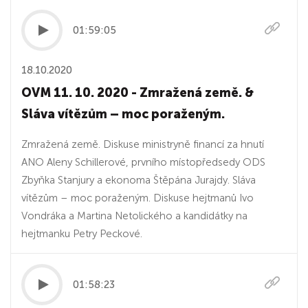
01:59:05
18.10.2020
OVM 11. 10. 2020 - Zmražená země. &
Sláva vítězům – moc poraženým.
Zmražená země. Diskuse ministryně financí za hnutí
ANO Aleny Schillerové, prvního místopředsedy ODS
Zbyňka Stanjury a ekonoma Štěpána Jurajdy. Sláva
vítězům – moc poraženým. Diskuse hejtmanů Ivo
Vondráka a Martina Netolického a kandidátky na
hejtmanku Petry Peckové.
01:58:23