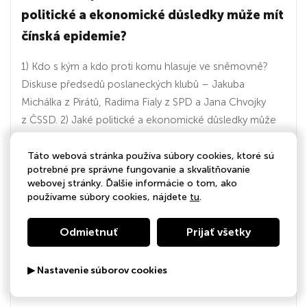
politické a ekonomické důsledky může mít
čínská epidemie?
1) Kdo s kým a kdo proti komu hlasuje ve sněmovně?
Diskuse předsedů poslaneckých klubů – Jakuba
Michálka z Pirátů, Radima Fialy z SPD a Jana Chvojky
z ČSSD. 2) Jaké politické a ekonomické důsledky může
mít čínská epidemie? Hosty senátor Pavel Fischer
a ekonom...
Táto webová stránka používa súbory cookies, ktoré sú
potrebné pre správne fungovanie a skvalitňovanie
webovej stránky. Ďalšie informácie o tom, ako
používame súbory cookies, nájdete
tu
.
01:58:30
Odmietnuť
Prijať všetky
14.10.2020
OVM 9. 2. 2020 - Dávkování sociálních
▶ Nastavenie súborov cookies
dávek. & Dávkování veřejných zakázek.