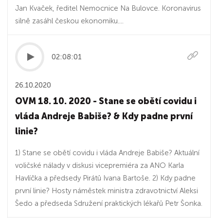
Jan Kvaček, ředitel Nemocnice Na Bulovce. Koronavirus
silně zasáhl českou ekonomiku....
02:08:01
26.10.2020
OVM 18. 10. 2020 - Stane se obětí covidu i
vláda Andreje Babiše? & Kdy padne první
linie?
1) Stane se obětí covidu i vláda Andreje Babiše? Aktuální
voličské nálady v diskusi vicepremiéra za ANO Karla
Havlíčka a předsedy Pirátů Ivana Bartoše. 2) Kdy padne
první linie? Hosty náměstek ministra zdravotnictví Aleksi
Šedo a předseda Sdružení praktických lékařů Petr Šonka.