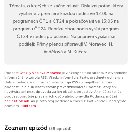
Témata, o kterých se začne mluvit. Diskuzní pořad, který
vysíláme v premiéře každou neděli ve 12:00 na
programech ČT1 a ČT24 a pokračování ve 13:05 na
programu ČT24. Reprízu obou hodin vysílá program
ČT24 v neděli po půlnoci. Na přípravě vysílání se
podílejí: Přímý přenos připravují V. Moravec, H.
Andělová a M. Kučera.
Podcast
Otázky Václava Moravce
je vložený na túto stránku z otvoreného
informačného zdroja RSS. Všetky informácie, texty, predmety ochrany a
ďalšie metadáta z informačného zdroja RSS sú majetkom autora
podcastu a nie sú vlastníctvom prevádzkovateľa Podmaz, ktorý ani
nevytvára ani nezodpovedá za ich obsah podcastov. Ak máš za to, že
podcast porušuje práva iných osôb alebo pravidlá Podmaz, môžeš
nahlásiť obsah
. Ak je toto tvoj podcast a chceš získať kontrolu nad týmto
profilom
klikni sem
.
Zoznam epizód
(39 epizód)