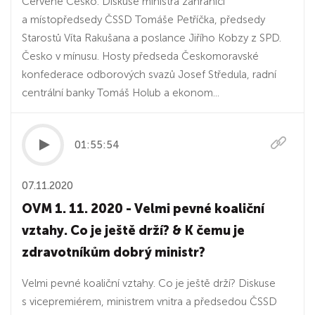
Červené Česko. Diskuse ministra zahraničí
a místopředsedy ČSSD Tomáše Petříčka, předsedy
Starostů Víta Rakušana a poslance Jiřího Kobzy z SPD.
Česko v mínusu. Hosty předseda Českomoravské
konfederace odborových svazů Josef Středula, radní
centrální banky Tomáš Holub a ekonom...
01:55:54
07.11.2020
OVM 1. 11. 2020 - Velmi pevné koaliční
vztahy. Co je ještě drží? & K čemu je
zdravotníkům dobrý ministr?
Velmi pevné koaliční vztahy. Co je ještě drží? Diskuse
s vicepremiérem, ministrem vnitra a předsedou ČSSD