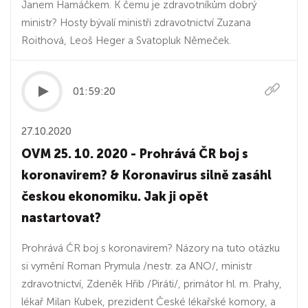
Janem Hamáčkem. K čemu je zdravotníkům dobrý
ministr? Hosty bývalí ministři zdravotnictví Zuzana
Roithová, Leoš Heger a Svatopluk Němeček.
01:59:20
27.10.2020
OVM 25. 10. 2020 - Prohrává ČR boj s
koronavirem? & Koronavirus silně zasáhl
českou ekonomiku. Jak ji opět
nastartovat?
Prohrává ČR boj s koronavirem? Názory na tuto otázku
si vymění Roman Prymula /nestr. za ANO/, ministr
zdravotnictví, Zdeněk Hřib /Piráti/, primátor hl. m. Prahy,
lékař Milan Kubek, prezident České lékařské komory, a