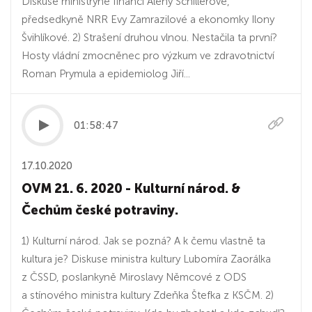
Diskuse ministryně financí Aleny Schillerové,
předsedkyně NRR Evy Zamrazilové a ekonomky Ilony
Švihlíkové. 2) Strašení druhou vlnou. Nestačila ta první?
Hosty vládní zmocněnec pro výzkum ve zdravotnictví
Roman Prymula a epidemiolog Jiří...
01:58:47
17.10.2020
OVM 21. 6. 2020 - Kulturní národ. &
Čechům české potraviny.
1) Kulturní národ. Jak se pozná? A k čemu vlastně ta
kultura je? Diskuse ministra kultury Lubomíra Zaorálka
z ČSSD, poslankyně Miroslavy Němcové z ODS
a stínového ministra kultury Zdeňka Štefka z KSČM. 2)