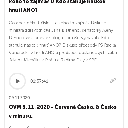
koho to zajímá? & Kdo stahuje náskok
hnutí ANO?
Co dnes dělá R-číslo – a koho to zajímá? Diskuse
ministra zdravotnictví Jana Blatného, senátorky Aleny
Dernerové a anesteziologa Tomáše Vymazala. Kdo
stahuje náskok hnutí ANO? Diskuse předsedy PS Radka
Vondráčka z hnutí ANO a předsedů poslaneckých klubů
Jakuba Michálka z Pirátů a Radima Fialy z SPD.
01:57:41
09.11.2020
OVM 8. 11. 2020 - Červené Česko. & Česko
v mínusu.