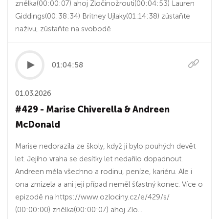
znělka(00:00:07) ahoj Zločinožrouti(00:04:53) Lauren
Giddings(00:38:34) Britney Ujlaky(01:14:38) zůstaňte
naživu, zůstaňte na svobodě
01:04:58
01.03.2026
#429 - Marise Chiverella & Andreen
McDonald
Marise nedorazila ze školy, když jí bylo pouhých devět
let. Jejího vraha se desítky let nedařilo dopadnout.
Andreen měla všechno a rodinu, peníze, kariéru. Ale i
ona zmizela a ani její případ neměl šťastný konec. Více o
epizodě na https://www.ozlociny.cz/e/429/s/
(00:00:00) znělka(00:00:07) ahoj Zlo...