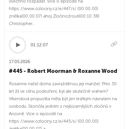
všechno rozpadat. Více o epizodě na
https://www.ozlociny.cz/e/447/s/ (00:00:00)
znělka(00:00:07) ahoj Zločinožrouti(00:10:38)
Christopher...
01:12:07
17.05.2026
#445 - Robert Moorman & Roxanne Wood
Roxanne našel doma zavražděnou její manžel. Přes 30
let žil ve stínu podezření, byl ale skutečně vrahem?
Víkendová propustka měla být jen krátkým návratem na
svobodu. Skončila jedním z nejbizarnějších zločinů v
Arizoně. Více o epizodě na
https://www.ozlociny.cz/e/445/s/ (00:00:00)
znělka(00:00:07) a...