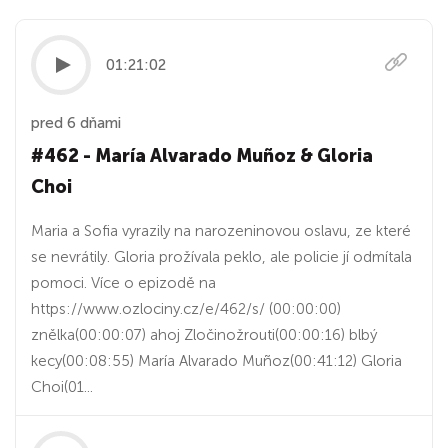
01:21:02
pred 6 dňami
#462 - María Alvarado Muñoz & Gloria
Choi
Maria a Sofia vyrazily na narozeninovou oslavu, ze které
se nevrátily. Gloria prožívala peklo, ale policie jí odmítala
pomoci. Více o epizodě na
https://www.ozlociny.cz/e/462/s/ (00:00:00)
znělka(00:00:07) ahoj Zločinožrouti(00:00:16) blbý
kecy(00:08:55) María Alvarado Muñoz(00:41:12) Gloria
Choi(01...