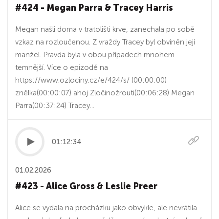
#424 - Megan Parra & Tracey Harris
Megan našli doma v tratolišti krve, zanechala po sobě
vzkaz na rozloučenou. Z vraždy Tracey byl obviněn její
manžel. Pravda byla v obou případech mnohem
temnější. Více o epizodě na
https://www.ozlociny.cz/e/424/s/ (00:00:00)
znělka(00:00:07) ahoj Zločinožrouti(00:06:28) Megan
Parra(00:37:24) Tracey...
01:12:34
01.02.2026
#423 - Alice Gross & Leslie Preer
Alice se vydala na procházku jako obvykle, ale nevrátila