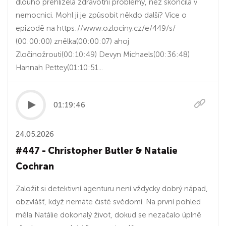
dlouho přehlížela zdravotní problémy, než skončila v
nemocnici. Mohl jí je způsobit někdo další? Více o
epizodě na https://www.ozlociny.cz/e/449/s/
(00:00:00) znělka(00:00:07) ahoj
Zločinožrouti(00:10:49) Devyn Michaels(00:36:48)
Hannah Pettey(01:10:51...
01:19:46
24.05.2026
#447 - Christopher Butler & Natalie
Cochran
Založit si detektivní agenturu není vždycky dobrý nápad,
obzvlášť, když nemáte čisté svědomí. Na první pohled
měla Natálie dokonalý život, dokud se nezačalo úplně