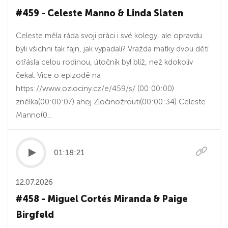
#459 - Celeste Manno & Linda Slaten
Celeste měla ráda svoji práci i své kolegy, ale opravdu
byli všichni tak fajn, jak vypadali? Vražda matky dvou dětí
otřásla celou rodinou, útočník byl blíž, než kdokoliv
čekal. Více o epizodě na
https://www.ozlociny.cz/e/459/s/ (00:00:00)
znělka(00:00:07) ahoj Zločinožrouti(00:00:34) Celeste
Manno(0...
01:18:21
12.07.2026
#458 - Miguel Cortés Miranda & Paige
Birgfeld