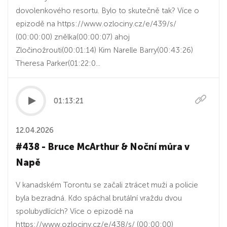
dovolenkového resortu. Bylo to skutečně tak? Více o
epizodě na https://www.ozlociny.cz/e/439/s/
(00:00:00) znělka(00:00:07) ahoj
Zločinožrouti(00:01:14) Kim Narelle Barry(00:43:26)
Theresa Parker(01:22:0...
01:13:21
12.04.2026
#438 - Bruce McArthur & Noční můra v
Napě
V kanadském Torontu se začali ztrácet muži a policie
byla bezradná. Kdo spáchal brutální vraždu dvou
spolubydlících? Více o epizodě na
https://www.ozlociny.cz/e/438/s/ (00:00:00)