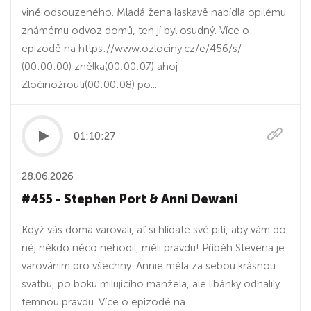
vině odsouzeného. Mladá žena laskavě nabídla opilému
známému odvoz domů, ten jí byl osudný. Více o
epizodě na https://www.ozlociny.cz/e/456/s/
(00:00:00) znělka(00:00:07) ahoj
Zločinožrouti(00:00:08) po...
01:10:27
28.06.2026
#455 - Stephen Port & Anni Dewani
Když vás doma varovali, ať si hlídáte své pití, aby vám do
něj někdo něco nehodil, měli pravdu! Příběh Stevena je
varováním pro všechny. Annie měla za sebou krásnou
svatbu, po boku milujícího manžela, ale líbánky odhalily
temnou pravdu. Více o epizodě na