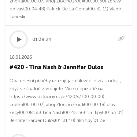
znělka(00:00:07) ahoj Zločinožrouti(00:00:30) zprávy
od vás(00:04:48) Patrick De La Cerda(00:31:11) Vlado
Taneski...
01:39:24
18.01.2026
#420 - Tina Nash & Jennifer Dulos
Oba dnešní příběhy ukazují, jak důležité je včas odejít,
když se špatně zamilujete. Více o epizodě na
https://www.ozlociny.cz/e/420/s/ (00:00:00)
znělka(00:00:07) ahoj Zločinožrouti(00:00:18) blbý
kecy(00:08:55) Tina Nash(00:45:36) film tipy(00:53:01)
Jennifer Farber Dulos(01:31:10) film tipy(01:38:...