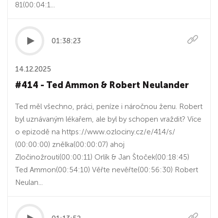
81(00:04:1...
01:38:23
14.12.2025
#414 - Ted Ammon & Robert Neulander
Ted měl všechno, práci, peníze i náročnou ženu. Robert
byl uznávaným lékařem, ale byl by schopen vraždit? Více
o epizodě na https://www.ozlociny.cz/e/414/s/
(00:00:00) znělka(00:00:07) ahoj
Zločinožrouti(00:00:11) Orlík & Jan Štoček(00:18:45)
Ted Ammon(00:54:10) Věřte nevěřte(00:56:30) Robert
Neulan...