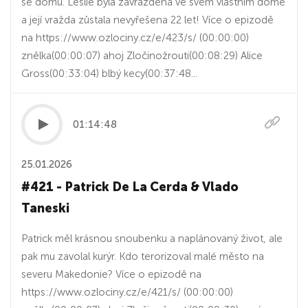
se domů. Leslie byla zavražděna ve svém vlastním domě
a její vražda zůstala nevyřešena 22 let! Více o epizodě
na https://www.ozlociny.cz/e/423/s/ (00:00:00)
znělka(00:00:07) ahoj Zločinožrouti(00:08:29) Alice
Gross(00:33:04) blbý kecy(00:37:48...
01:14:48
25.01.2026
#421 - Patrick De La Cerda & Vlado
Taneski
Patrick měl krásnou snoubenku a naplánovaný život, ale
pak mu zavolal kurýr. Kdo terorizoval malé město na
severu Makedonie? Více o epizodě na
https://www.ozlociny.cz/e/421/s/ (00:00:00)