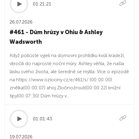
01:21:21
26.07.2026
#461 - Dům hrůzy v Ohiu & Ashley
Wadsworth
Když policisté vyjeli na domovní prohlídku kvůli krádeži,
vkročili do naprosté noční můry. Ashley věřila, že našla
lásku svého života, ale šeredně se mýlila. Více o epizodě
na https://www.ozlociny.cz/e/461/s/ (00:00:00)
znělka(00:00:07) ahoj Zločinožrouti(00:00:22) knižní
tipy(00:07:30) Dům hrůzy v...
01:01:43
19.07.2026