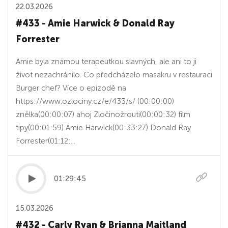
22.03.2026
#433 - Amie Harwick & Donald Ray
Forrester
Amie byla známou terapeutkou slavných, ale ani to ji
život nezachránilo. Co předcházelo masakru v restauraci
Burger chef? Více o epizodě na
https://www.ozlociny.cz/e/433/s/ (00:00:00)
znělka(00:00:07) ahoj Zločinožrouti(00:00:32) film
tipy(00:01:59) Amie Harwick(00:33:27) Donald Ray
Forrester(01:12:...
01:29:45
15.03.2026
#432 - Carly Ryan & Brianna Maitland