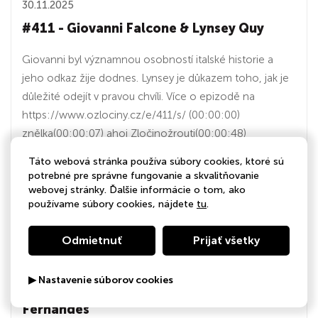
30.11.2025
#411 - Giovanni Falcone & Lynsey Quy
Giovanni byl významnou osobností italské historie a
jeho odkaz žije dodnes. Lynsey je důkazem toho, jak je
důležité odejít v pravou chvíli. Více o epizodě na
https://www.ozlociny.cz/e/411/s/ (00:00:00)
znělka(00:00:07) ahoj Zločinožrouti(00:00:48)
koncert(00:02:49) Giovanni Falcone(00:29:55)
Táto webová stránka používa súbory cookies, ktoré sú
Vánoce(...
potrebné pre správne fungovanie a skvalitňovanie
webovej stránky. Ďalšie informácie o tom, ako
používame súbory cookies, nájdete
tu
.
01:05:22
Odmietnuť
Prijať všetky
23.11.2025
▶ Nastavenie súborov cookies
#410 - John Sharpe & Stephanie
Fernandes