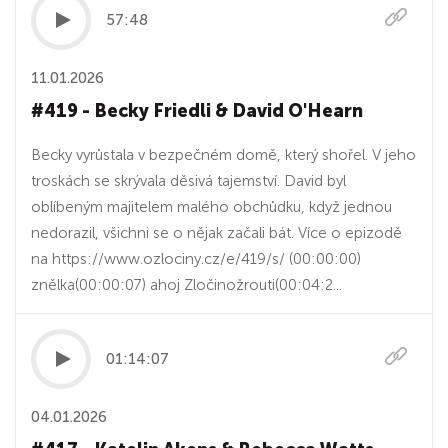
57:48
11.01.2026
#419 - Becky Friedli & David O'Hearn
Becky vyrůstala v bezpečném domě, který shořel. V jeho
troskách se skrývala děsivá tajemství. David byl
oblíbeným majitelem malého obchůdku, když jednou
nedorazil, všichni se o nějak začali bát. Více o epizodě
na https://www.ozlociny.cz/e/419/s/ (00:00:00)
znělka(00:00:07) ahoj Zločinožrouti(00:04:2...
01:14:07
04.01.2026