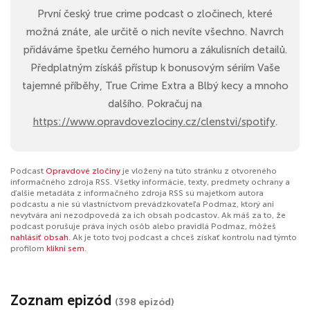
První český true crime podcast o zločinech, které
možná znáte, ale určitě o nich nevíte všechno. Navrch
přidáváme špetku černého humoru a zákulisních detailů.
Předplatným získáš přístup k bonusovým sériím Vaše
tajemné příběhy, True Crime Extra a Blbý kecy a mnoho
dalšího. Pokračuj na
https://www.opravdovezlociny.cz/clenstvi/spotify
.
Podcast
Opravdové zločiny
je vložený na túto stránku z otvoreného
informačného zdroja RSS. Všetky informácie, texty, predmety ochrany a
ďalšie metadáta z informačného zdroja RSS sú majetkom autora
podcastu a nie sú vlastníctvom prevádzkovateľa Podmaz, ktorý ani
nevytvára ani nezodpovedá za ich obsah podcastov. Ak máš za to, že
podcast porušuje práva iných osôb alebo pravidlá Podmaz, môžeš
nahlásiť obsah
. Ak je toto tvoj podcast a chceš získať kontrolu nad týmto
profilom
klikni sem
.
Zoznam epizód
(398 epizód)