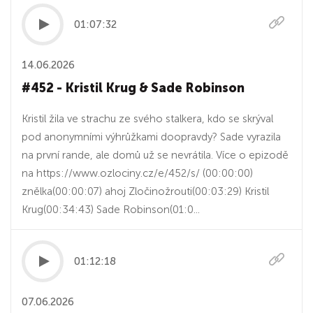
01:07:32
14.06.2026
#452 - Kristil Krug & Sade Robinson
Kristil žila ve strachu ze svého stalkera, kdo se skrýval
pod anonymními výhrůžkami doopravdy? Sade vyrazila
na první rande, ale domů už se nevrátila. Více o epizodě
na https://www.ozlociny.cz/e/452/s/ (00:00:00)
znělka(00:00:07) ahoj Zločinožrouti(00:03:29) Kristil
Krug(00:34:43) Sade Robinson(01:0...
01:12:18
07.06.2026