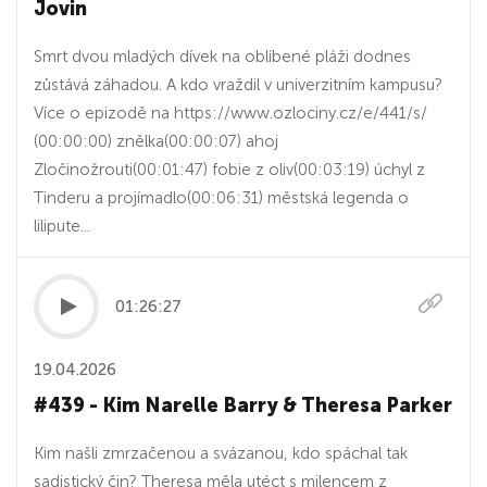
Jovin
Smrt dvou mladých dívek na oblíbené pláži dodnes
zůstává záhadou. A kdo vraždil v univerzitním kampusu?
Více o epizodě na https://www.ozlociny.cz/e/441/s/
(00:00:00) znělka(00:00:07) ahoj
Zločinožrouti(00:01:47) fobie z oliv(00:03:19) úchyl z
Tinderu a projímadlo(00:06:31) městská legenda o
lilipute...
01:26:27
19.04.2026
#439 - Kim Narelle Barry & Theresa Parker
Kim našli zmrzačenou a svázanou, kdo spáchal tak
sadistický čin? Theresa měla utéct s milencem z