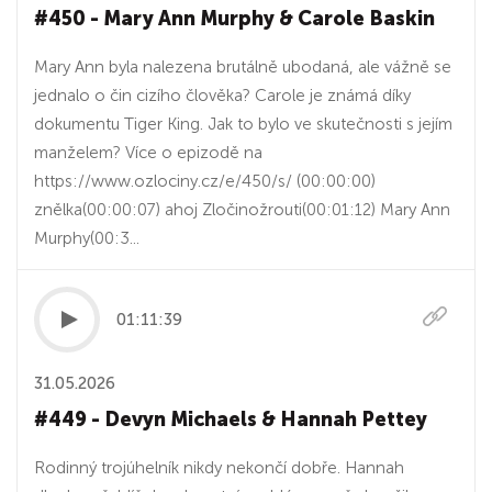
#450 - Mary Ann Murphy & Carole Baskin
Mary Ann byla nalezena brutálně ubodaná, ale vážně se
jednalo o čin cizího člověka? Carole je známá díky
dokumentu Tiger King. Jak to bylo ve skutečnosti s jejím
manželem? Více o epizodě na
https://www.ozlociny.cz/e/450/s/ (00:00:00)
znělka(00:00:07) ahoj Zločinožrouti(00:01:12) Mary Ann
Murphy(00:3...
01:11:39
31.05.2026
#449 - Devyn Michaels & Hannah Pettey
Rodinný trojúhelník nikdy nekončí dobře. Hannah