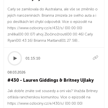
Carly se zamilovala do Australana, ale vše se změnilo o
jejích narozeninách. Brianna zmizela ze svého auta a i
po desítkách let chybí odpovědi. Více o epizodě na
https://www.ozlociny.cz/e/432/s/ (00:00:00)
znělka(00:00:07) ahoj Zločinožrouti(00:00:46) Carly
Ryan(00:43:16) Brianna Maitland(01:27:58)...
01:15:10
08.03.2026
#430 - Lauren Giddings & Britney Ujlaky
Jak dobře znáte své sousedy a oni vás? Vražda Britney
otřásla rancherskou komunitou. Více o epizodě na
https://www.ozlociny.cz/e/430/s/ (00:00:00)