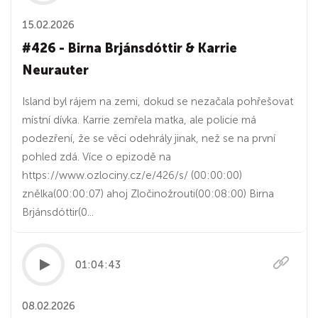
15.02.2026
#426 - Birna Brjánsdóttir & Karrie
Neurauter
Island byl rájem na zemi, dokud se nezačala pohřešovat
místní dívka. Karrie zemřela matka, ale policie má
podezření, že se věci odehrály jinak, než se na první
pohled zdá. Více o epizodě na
https://www.ozlociny.cz/e/426/s/ (00:00:00)
znělka(00:00:07) ahoj Zločinožrouti(00:08:00) Birna
Brjánsdóttir(0...
01:04:43
08.02.2026