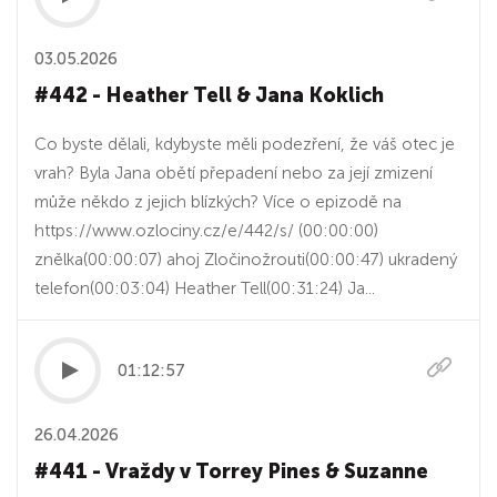
03.05.2026
#442 - Heather Tell & Jana Koklich
Co byste dělali, kdybyste měli podezření, že váš otec je
vrah? Byla Jana obětí přepadení nebo za její zmizení
může někdo z jejich blízkých? Více o epizodě na
https://www.ozlociny.cz/e/442/s/ (00:00:00)
znělka(00:00:07) ahoj Zločinožrouti(00:00:47) ukradený
telefon(00:03:04) Heather Tell(00:31:24) Ja...
01:12:57
26.04.2026
#441 - Vraždy v Torrey Pines & Suzanne