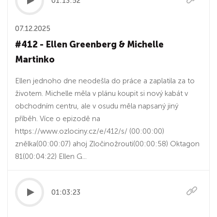
01:13:52
07.12.2025
#412 - Ellen Greenberg & Michelle
Martinko
Ellen jednoho dne neodešla do práce a zaplatila za to
životem. Michelle měla v plánu koupit si nový kabát v
obchodním centru, ale v osudu měla napsaný jiný
příběh. Více o epizodě na
https://www.ozlociny.cz/e/412/s/ (00:00:00)
znělka(00:00:07) ahoj Zločinožrouti(00:00:58) Oktagon
81(00:04:22) Ellen G...
01:03:23