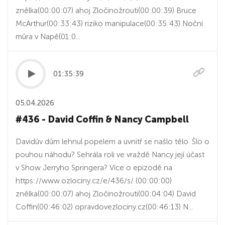
znělka(00:00:07) ahoj Zločinožrouti(00:00:39) Bruce
McArthur(00:33:43) riziko manipulace(00:35:43) Noční
můra v Napě(01:0...
01:35:39
05.04.2026
#436 - David Coffin & Nancy Campbell
Davidův dům lehnul popelem a uvnitř se našlo tělo. Šlo o
pouhou náhodu? Sehrála roli ve vraždě Nancy její účast
v Show Jerryho Springera? Více o epizodě na
https://www.ozlociny.cz/e/436/s/ (00:00:00)
znělka(00:00:07) ahoj Zločinožrouti(00:04:04) David
Coffin(00:46:02) opravdovezlociny.cz(00:46:13) N...