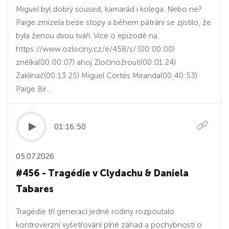
Miguel byl dobrý soused, kamarád i kolega. Nebo ne?
Paige zmizela beze stopy a během pátrání se zjistilo, že
byla ženou dvou tváří. Více o epizodě na
https://www.ozlociny.cz/e/458/s/ (00:00:00)
znělka(00:00:07) ahoj Zločinožrouti(00:01:24)
Zaklínač(00:13:25) Miguel Cortés Miranda(00:40:53)
Paige Bir...
01:16:50
05.07.2026
#456 - Tragédie v Clydachu & Daniela
Tabares
Tragédie tří generací jedné rodiny rozpoutalo
kontroverzní vyšetřování plné záhad a pochybností o