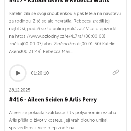
#417 - Katelin Akens & Rebecca Watts
Katelin žila se svoji snoubenkou a pak letěla na návštěvu
za rodinou. Z té se ale nevrátila. Rebeccu zradili její
nejbližší, podaří se to policii prokázat? Více o epizodě
na https://www.ozlociny.cz/e/417/s/ (00:00:00)
znělka(00:00:07) ahoj Zločinožrouti(00:01:50) Katelin
Akens(00:31:49) Rebecca Mari...
01:20:10
28.12.2025
#416 - Aileen Seiden & Arlis Perry
Aileen se pokusila kvůli lásce žít v polyamorním vztahu.
Arlis přišla o život v kostele, její vrah dlouho unikal
spravedlnosti. Více o epizodě na