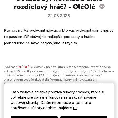
rozdielový hráč? - OléOlé
22.06.2026
Kto vás na MS prekvapil najviac a kto vás prekvapil najmenej?Je
to passion :DPočúvaj tie najlepšie podcasty a hudbu
jednoducho na Rayo
https://about.rayo.sk
Podcast
OLÉOLÉ
je vložený na túto stránku z otvoreného informačného
zdroja RSS. Všetky informácie, texty, predmety ochrany a ďalšie metadáta
z informačného zdroja RSS sú majetkom autora podcastu a nie sú
vlastníctvom prevádzkovateľa Podmaz, ktorý ani nevytvára ani
nezodpovedá za ich obsah podcastov. Ak máš za to, že podcast
porušuje práva iných osôb alebo pravidlá Podmaz, môžeš
nahlásiť
Táto webová stránka používa súbory cookies, ktoré sú
obsah
. Ak je toto tvoj podcast a chceš získať kontrolu nad týmto profilom
klikni sem
.
potrebné pre správne fungovanie a skvalitňovanie
webovej stránky. Ďalšie informácie o tom, ako
Autor:
BAUER MEDIA Slovakia
používame súbory cookies, nájdete
tu
.
Kategórie:
Šport