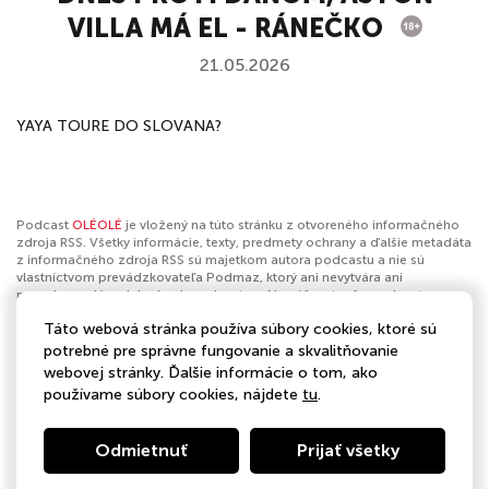
VILLA MÁ EL - RÁNEČKO
21.05.2026
YAYA TOURE DO SLOVANA?
Podcast
OLÉOLÉ
je vložený na túto stránku z otvoreného informačného
zdroja RSS. Všetky informácie, texty, predmety ochrany a ďalšie metadáta
z informačného zdroja RSS sú majetkom autora podcastu a nie sú
vlastníctvom prevádzkovateľa Podmaz, ktorý ani nevytvára ani
nezodpovedá za ich obsah podcastov. Ak máš za to, že podcast
porušuje práva iných osôb alebo pravidlá Podmaz, môžeš
nahlásiť
Táto webová stránka používa súbory cookies, ktoré sú
obsah
. Ak je toto tvoj podcast a chceš získať kontrolu nad týmto profilom
klikni sem
.
potrebné pre správne fungovanie a skvalitňovanie
webovej stránky. Ďalšie informácie o tom, ako
Autor:
BAUER MEDIA Slovakia
používame súbory cookies, nájdete
tu
.
Kategórie:
Šport
Odmietnuť
Prijať všetky