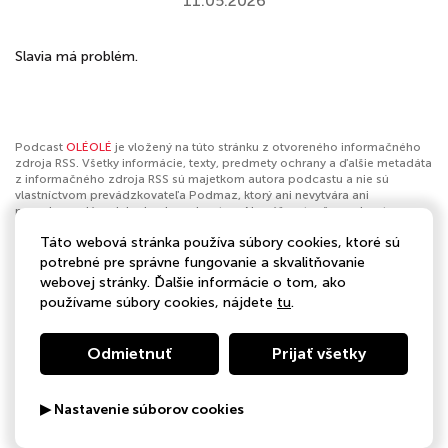
11.05.2026
Slavia má problém.
Podcast
OLÉOLÉ
je vložený na túto stránku z otvoreného informačného
zdroja RSS. Všetky informácie, texty, predmety ochrany a ďalšie metadáta
z informačného zdroja RSS sú majetkom autora podcastu a nie sú
vlastníctvom prevádzkovateľa Podmaz, ktorý ani nevytvára ani
nezodpovedá za ich obsah podcastov. Ak máš za to, že podcast
porušuje práva iných osôb alebo pravidlá Podmaz, môžeš
nahlásiť
Táto webová stránka používa súbory cookies, ktoré sú
obsah
. Ak je toto tvoj podcast a chceš získať kontrolu nad týmto profilom
klikni sem
.
potrebné pre správne fungovanie a skvalitňovanie
webovej stránky. Ďalšie informácie o tom, ako
Autor:
BAUER MEDIA Slovakia
používame súbory cookies, nájdete
tu
.
Kategórie:
Šport
Odmietnuť
Prijať všetky
▶ Nastavenie súborov cookies