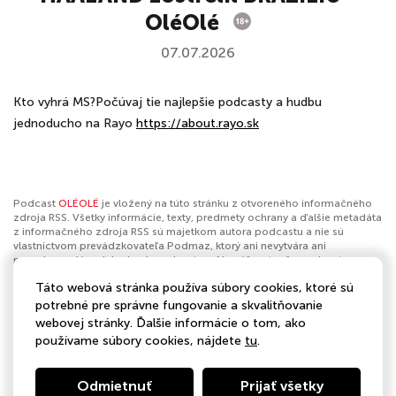
OléOlé
07.07.2026
Kto vyhrá MS?Počúvaj tie najlepšie podcasty a hudbu
jednoducho na Rayo
https://about.rayo.sk
Podcast
OLÉOLÉ
je vložený na túto stránku z otvoreného informačného
zdroja RSS. Všetky informácie, texty, predmety ochrany a ďalšie metadáta
z informačného zdroja RSS sú majetkom autora podcastu a nie sú
vlastníctvom prevádzkovateľa Podmaz, ktorý ani nevytvára ani
nezodpovedá za ich obsah podcastov. Ak máš za to, že podcast
porušuje práva iných osôb alebo pravidlá Podmaz, môžeš
nahlásiť
Táto webová stránka používa súbory cookies, ktoré sú
obsah
. Ak je toto tvoj podcast a chceš získať kontrolu nad týmto profilom
klikni sem
.
potrebné pre správne fungovanie a skvalitňovanie
webovej stránky. Ďalšie informácie o tom, ako
Autor:
BAUER MEDIA Slovakia
používame súbory cookies, nájdete
tu
.
Kategórie:
Šport
Odmietnuť
Prijať všetky