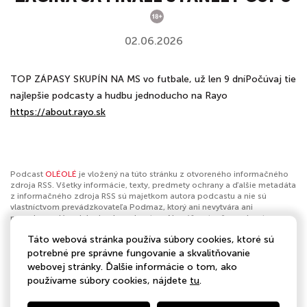
02.06.2026
TOP ZÁPASY SKUPÍN NA MS vo futbale, už len 9 dníPočúvaj tie
najlepšie podcasty a hudbu jednoducho na Rayo
https://about.rayo.sk
Podcast
OLÉOLÉ
je vložený na túto stránku z otvoreného informačného
zdroja RSS. Všetky informácie, texty, predmety ochrany a ďalšie metadáta
z informačného zdroja RSS sú majetkom autora podcastu a nie sú
vlastníctvom prevádzkovateľa Podmaz, ktorý ani nevytvára ani
nezodpovedá za ich obsah podcastov. Ak máš za to, že podcast
porušuje práva iných osôb alebo pravidlá Podmaz, môžeš
nahlásiť
Táto webová stránka používa súbory cookies, ktoré sú
obsah
. Ak je toto tvoj podcast a chceš získať kontrolu nad týmto profilom
klikni sem
.
potrebné pre správne fungovanie a skvalitňovanie
webovej stránky. Ďalšie informácie o tom, ako
Autor:
BAUER MEDIA Slovakia
používame súbory cookies, nájdete
tu
.
Kategórie:
Šport