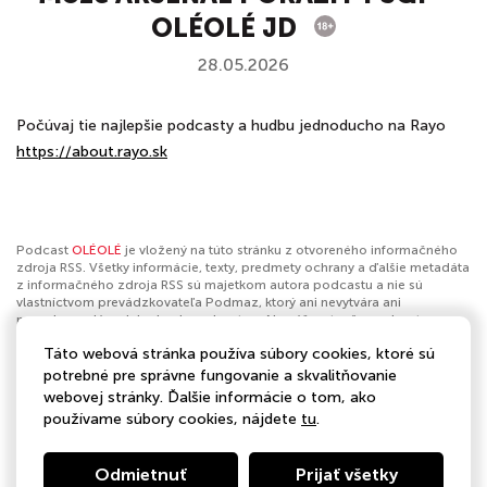
OLÉOLÉ JD
28.05.2026
Počúvaj tie najlepšie podcasty a hudbu jednoducho na Rayo
https://about.rayo.sk
Podcast
OLÉOLÉ
je vložený na túto stránku z otvoreného informačného
zdroja RSS. Všetky informácie, texty, predmety ochrany a ďalšie metadáta
z informačného zdroja RSS sú majetkom autora podcastu a nie sú
vlastníctvom prevádzkovateľa Podmaz, ktorý ani nevytvára ani
nezodpovedá za ich obsah podcastov. Ak máš za to, že podcast
porušuje práva iných osôb alebo pravidlá Podmaz, môžeš
nahlásiť
Táto webová stránka používa súbory cookies, ktoré sú
obsah
. Ak je toto tvoj podcast a chceš získať kontrolu nad týmto profilom
klikni sem
.
potrebné pre správne fungovanie a skvalitňovanie
webovej stránky. Ďalšie informácie o tom, ako
Autor:
BAUER MEDIA Slovakia
používame súbory cookies, nájdete
tu
.
Kategórie:
Šport
Odmietnuť
Prijať všetky