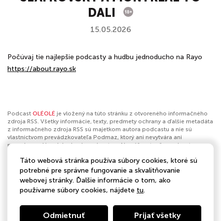
DALI
15.05.2026
Počúvaj tie najlepšie podcasty a hudbu jednoducho na Rayo
https://about.rayo.sk
Podcast
OLÉOLÉ
je vložený na túto stránku z otvoreného informačného
zdroja RSS. Všetky informácie, texty, predmety ochrany a ďalšie metadáta
z informačného zdroja RSS sú majetkom autora podcastu a nie sú
vlastníctvom prevádzkovateľa Podmaz, ktorý ani nevytvára ani
nezodpovedá za ich obsah podcastov. Ak máš za to, že podcast
porušuje práva iných osôb alebo pravidlá Podmaz, môžeš
nahlásiť
Táto webová stránka používa súbory cookies, ktoré sú
obsah
. Ak je toto tvoj podcast a chceš získať kontrolu nad týmto profilom
klikni sem
.
potrebné pre správne fungovanie a skvalitňovanie
webovej stránky. Ďalšie informácie o tom, ako
Autor:
BAUER MEDIA Slovakia
používame súbory cookies, nájdete
tu
.
Kategórie:
Šport
Odmietnuť
Prijať všetky