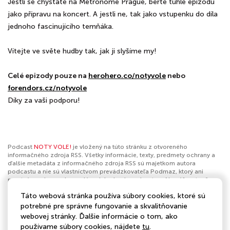
Jestli se chystáte na Metronome Prague, berte tuhle epizodu
jako přípravu na koncert. A jestli ne, tak jako vstupenku do díla
jednoho fascinujícího temňáka.
Vítejte ve světe hudby tak, jak ji slyšíme my!
Celé epizody pouze na
herohero.co/notyvole
nebo
forendors.cz/notyvole
Díky za vaši podporu!
Podcast
NOTY VOLE!
je vložený na túto stránku z otvoreného
informačného zdroja RSS. Všetky informácie, texty, predmety ochrany a
ďalšie metadáta z informačného zdroja RSS sú majetkom autora
podcastu a nie sú vlastníctvom prevádzkovateľa Podmaz, ktorý ani
nevytvára ani nezodpovedá za ich obsah podcastov. Ak máš za to, že
podcast porušuje práva iných osôb alebo pravidlá Podmaz, môžeš
Táto webová stránka používa súbory cookies, ktoré sú
nahlásiť obsah
. Ak je toto tvoj podcast a chceš získať kontrolu nad týmto
profilom
klikni sem
.
potrebné pre správne fungovanie a skvalitňovanie
webovej stránky. Ďalšie informácie o tom, ako
Autor:
Headliner hudební magazín
používame súbory cookies, nájdete
tu
.