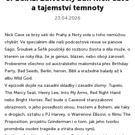
a tajemství temnoty
23.04.2026
Nick Cave se brzy vátí do Prahy a Noty vole u toho nemůžou
chybět. Ve speciálním díle naší podcastové revue se pánové
Ságo, Šroubek a Šéfík pouštějí do rozboru života a díla muže, o
kterém se roky říká, že je génius, blázen, nebo obojí zároveň.
Probereme všechno od australského maloměsta přes Birthday
Party, Bad Seeds, Berlín, heroin, Bibli a vražedné balady až k
albu Wild God.
V epizodě dojde na zásadní skladby i zásadní zlomy: Tupelo,
The Mercy Seat, Henry Lee, Into My Arms, Red Right Hand
nebo Bright Horses. Řeč bude o Caveově starozákonní
obraznosti, o jeho posedlosti vinou, trestem a Bohem, ale taky
o drogách, vztahu s PJ Harvey, o Warrenovi Ellisovi, o filmu The
Proposition, projektu Grinderman i o tom, jak jeho tvorbu
proměnila osobní tragédie a ztráta dvou synů.