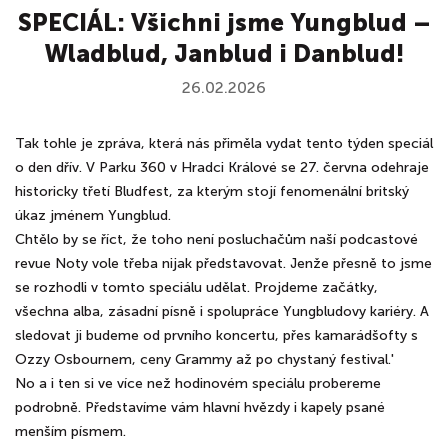
SPECIÁL: Všichni jsme Yungblud –
Wladblud, Janblud i Danblud!
26.02.2026
Tak tohle je zpráva, která nás přiměla vydat tento týden speciál
o den dřív. V Parku 360 v Hradci Králové se 27. června odehraje
historicky třetí Bludfest, za kterým stojí fenomenální britský
úkaz jménem Yungblud.
Chtělo by se říct, že toho není posluchačům naší podcastové
revue Noty vole třeba nijak představovat. Jenže přesně to jsme
se rozhodli v tomto speciálu udělat. Projdeme začátky,
všechna alba, zásadní písně i spolupráce Yungbludovy kariéry. A
sledovat ji budeme od prvního koncertu, přes kamarádšofty s
Ozzy Osbournem, ceny Grammy až po chystaný festival.'
No a i ten si ve více než hodinovém speciálu probereme
podrobně. Představíme vám hlavní hvězdy i kapely psané
menším písmem.