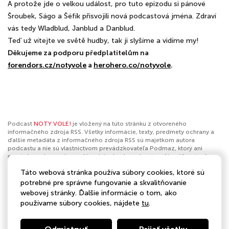
A protože jde o velkou událost, pro tuto epizodu si pánové
Šroubek, Ságo a Šéfík přisvojili nová podcastová jména. Zdraví
vás tedy Wladblud, Janblud a Danblud.
Teď už vítejte ve světě hudby, tak ji slyšíme a vidíme my!
Děkujeme za podporu předplatitelům na
forendors.cz/notyvole
a
herohero.co/notyvole
.
Podcast
NOTY VOLE!
je vložený na túto stránku z otvoreného
informačného zdroja RSS. Všetky informácie, texty, predmety ochrany a
ďalšie metadáta z informačného zdroja RSS sú majetkom autora
podcastu a nie sú vlastníctvom prevádzkovateľa Podmaz, ktorý ani
nevytvára ani nezodpovedá za ich obsah podcastov. Ak máš za to, že
podcast porušuje práva iných osôb alebo pravidlá Podmaz, môžeš
Táto webová stránka používa súbory cookies, ktoré sú
nahlásiť obsah
. Ak je toto tvoj podcast a chceš získať kontrolu nad týmto
profilom
klikni sem
.
potrebné pre správne fungovanie a skvalitňovanie
webovej stránky. Ďalšie informácie o tom, ako
Autor:
Headliner hudební magazín
používame súbory cookies, nájdete
tu
.
Kategórie:
Hudba
,
Komentáre k hudbe