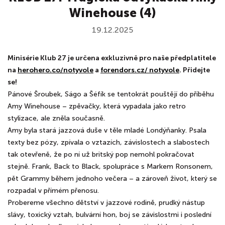
Winehouse (4)
19.12.2025
Minisérie Klub 27 je určena exkluzivně pro naše předplatitele
na
herohero.co/notyvole
a
forendors.cz/ notyvole
. Přidejte
se!
Pánové Šroubek, Ságo a Šéfík se tentokrát pouštějí do příběhu
Amy Winehouse – zpěvačky, která vypadala jako retro
stylizace, ale zněla současně.
Amy byla stará jazzová duše v těle mladé Londýňanky. Psala
texty bez pózy, zpívala o vztazích, závislostech a slabostech
tak otevřeně, že po ní už britský pop nemohl pokračovat
stejně. Frank, Back to Black, spolupráce s Markem Ronsonem,
pět Grammy během jednoho večera – a zároveň život, který se
rozpadal v přímém přenosu.
Probereme všechno dětství v jazzové rodině, prudký nástup
slávy, toxický vztah, bulvární hon, boj se závislostmi i poslední