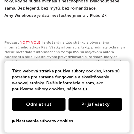
roky, kdy se hudba míchala s neschopností zvládnout sebe
sama. Bez legend, bez mýtů, bez romantizace.
Amy Winehouse je další nešťastné jméno v Klubu 27.
Podcast
NOTY VOLE!
je vložený na túto stránku z otvoreného
informačného zdroja RSS. Všetky informácie, texty, predmety ochrany a
ďalšie metadáta z informačného zdroja RSS sú majetkom autora
podcastu a nie sú vlastníctvom prevádzkovateľa Podmaz, ktorý ani
nevytvára ani nezodpovedá za ich obsah podcastov. Ak máš za to, že
podcast porušuje práva iných osôb alebo pravidlá Podmaz, môžeš
Táto webová stránka používa súbory cookies, ktoré sú
nahlásiť obsah
. Ak je toto tvoj podcast a chceš získať kontrolu nad týmto
profilom
klikni sem
.
potrebné pre správne fungovanie a skvalitňovanie
webovej stránky. Ďalšie informácie o tom, ako
Autor:
Headliner hudební magazín
používame súbory cookies, nájdete
tu
.
Kategórie:
Hudba
,
Komentáre k hudbe
Odmietnuť
Prijať všetky
▶ Nastavenie súborov cookies