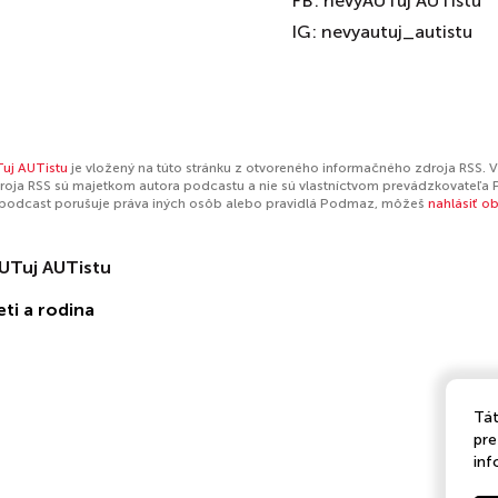
FB: nevyAUTuj AUTistu
IG: nevyautuj_autistu
uj AUTistu
je vložený na túto stránku z otvoreného informačného zdroja RSS. V
oja RSS sú majetkom autora podcastu a nie sú vlastníctvom prevádzkovateľa 
 podcast porušuje práva iných osôb alebo pravidlá Podmaz, môžeš
nahlásiť o
UTuj AUTistu
eti a rodina
Tát
pre
inf