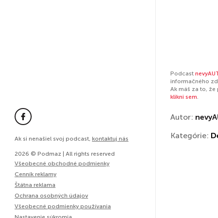
Podcast
nevyAUT
informačného zdr
Ak máš za to, že
klikni sem
.
Autor:
nevyA
Kategórie:
D
Ak si nenašiel svoj podcast,
kontaktuj nás
2026 © Podmaz | All rights reserved
Všeobecné obchodné podmienky
Cenník reklamy
Štátna reklama
Ochrana osobných údajov
Všeobecné podmienky používania
Nastavenie súkromia