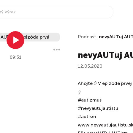
Podcast:
nevyAUTuj AUT
nevyAUTuj AU
09:31
12.05.2020
Ahojte :) V epizóde prve
:)
#autizmus
#nevyautujautistu
#autism
www.nevyautujautistu.s