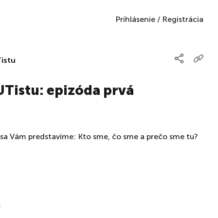
Prihlásenie
/
Registrácia
istu
Tistu: epizóda prvá
j sa Vám predstavíme: Kto sme, čo sme a prečo sme tu?
k