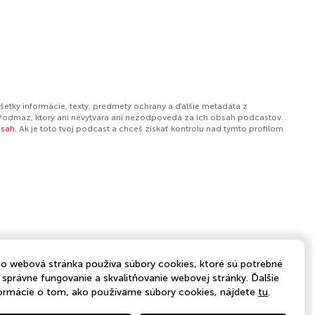
šetky informácie, texty, predmety ochrany a ďalšie metadáta z
Podmaz, ktorý ani nevytvára ani nezodpovedá za ich obsah podcastov.
bsah
. Ak je toto tvoj podcast a chceš získať kontrolu nad týmto profilom
o webová stránka používa súbory cookies, ktoré sú potrebné
 správne fungovanie a skvalitňovanie webovej stránky. Ďalšie
ormácie o tom, ako používame súbory cookies, nájdete
tu
.