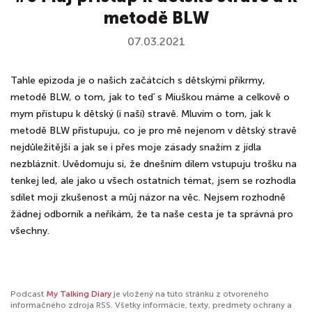
metodě BLW
07.03.2021
Tahle epizoda je o našich začátcích s dětskými příkrmy,
metodě BLW, o tom, jak to teď s Miuškou máme a celkově o
mym přístupu k dětský (i naší) stravě. Mluvím o tom, jak k
metodě BLW přistupuju, co je pro mě nejenom v dětský stravě
nejdůležitější a jak se i přes moje zásady snažím z jídla
nezbláznit. Uvědomuju si, že dnešním dílem vstupuju trošku na
tenkej led, ale jako u všech ostatních témat, jsem se rozhodla
sdílet moji zkušenost a můj názor na věc. Nejsem rozhodně
žádnej odborník a neříkám, že ta naše cesta je ta správná pro
všechny.
Podcast
My Talking Diary
je vložený na túto stránku z otvoreného
informačného zdroja RSS. Všetky informácie, texty, predmety ochrany a