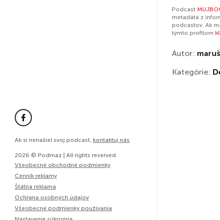
Podcast
MUJBOOK
metadáta z infor
podcastov. Ak má
týmto profilom
k
Autor:
maruš
Kategórie:
D
Ak si nenašiel svoj podcast,
kontaktuj nás
2026 © Podmaz | All rights reserved
Všeobecné obchodné podmienky
Cenník reklamy
Štátna reklama
Ochrana osobných údajov
Všeobecné podmienky používania
Nastavenie súkromia