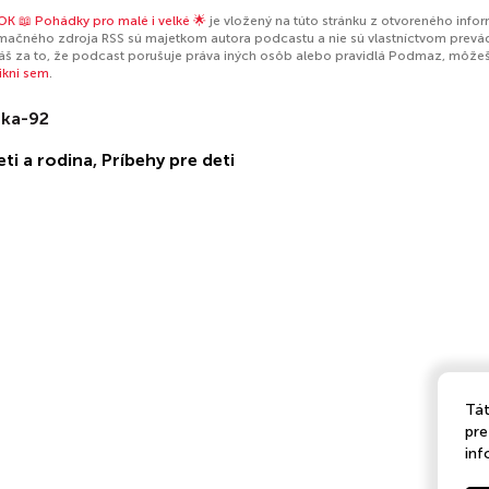
 📖 Pohádky pro malé i velké 🌟
je vložený na túto stránku z otvoreného info
mačného zdroja RSS sú majetkom autora podcastu a nie sú vlastníctvom prevá
š za to, že podcast porušuje práva iných osôb alebo pravidlá Podmaz, môže
likni sem
.
ka-92
eti a rodina
,
Príbehy pre deti
Tát
pre
inf