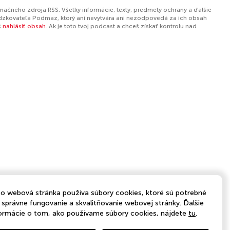
rmačného zdroja RSS. Všetky informácie, texty, predmety ochrany a ďalšie
dzkovateľa Podmaz, ktorý ani nevytvára ani nezodpovedá za ich obsah
š
nahlásiť obsah
. Ak je toto tvoj podcast a chceš získať kontrolu nad
o webová stránka používa súbory cookies, ktoré sú potrebné
 správne fungovanie a skvalitňovanie webovej stránky. Ďalšie
ormácie o tom, ako používame súbory cookies, nájdete
tu
.