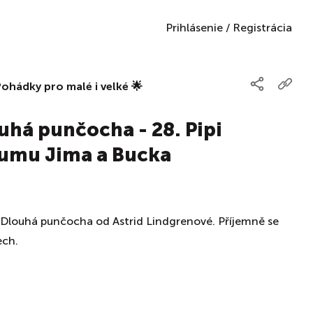
Prihlásenie
/
Registrácia
hádky pro malé i velké 🌟
uhá punčocha - 28. Pipi
zumu Jima a Bucka
pi Dlouhá punčocha od Astrid Lindgrenové. Příjemně se
ech.