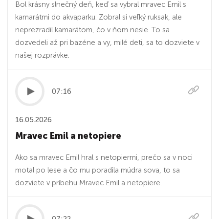
Bol krásny slnečný deň, keď sa vybral mravec Emil s
kamarátmi do akvaparku. Zobral si veľký ruksak, ale
neprezradil kamarátom, čo v ňom nesie. To sa
dozvedeli až pri bazéne a vy, milé deti, sa to dozviete v
našej rozprávke.
07:16
16.05.2026
Mravec Emil a netopiere
Ako sa mravec Emil hral s netopiermi, prečo sa v noci
motal po lese a čo mu poradila múdra sova, to sa
dozviete v príbehu Mravec Emil a netopiere.