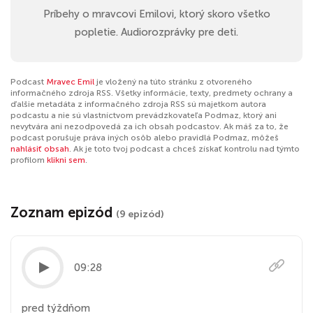
Príbehy o mravcovi Emilovi, ktorý skoro všetko
popletie. Audiorozprávky pre deti.
Podcast
Mravec Emil
je vložený na túto stránku z otvoreného
informačného zdroja RSS. Všetky informácie, texty, predmety ochrany a
ďalšie metadáta z informačného zdroja RSS sú majetkom autora
podcastu a nie sú vlastníctvom prevádzkovateľa Podmaz, ktorý ani
nevytvára ani nezodpovedá za ich obsah podcastov. Ak máš za to, že
podcast porušuje práva iných osôb alebo pravidlá Podmaz, môžeš
nahlásiť obsah
. Ak je toto tvoj podcast a chceš získať kontrolu nad týmto
profilom
klikni sem
.
Zoznam epizód
(9 epizód)
09:28
pred týždňom