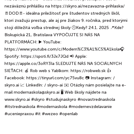
nezáväznú prihlášku na https://skyro.ai/nezavazna-prihlaska/
🚪DOD🚪- ideálna príležitosť pre študentov stredných škôl,
ktorí zvažujú prestup, ale aj pre žiakov 9. ročníka, pred ktorými
stojí dôležitá voľba strednej školy 🕔Kedy? 24.1. 2025 📍Kde?
Biskupická 21, Bratislava VYPOČUJTE SI NÁS NA
PLATFORMÁCH: ▶️ YouTube:
https://www.youtube.com/c/Modern%C3%A1%C5%A1kola🎧
Spotify: https://spoti.fi/3Jx7JQd 📢 Apple:
https://apple.co/3oRY3Ia SLEDUJTE NÁS NA SOCIÁLNYCH
SIEŤACH: 🍎 Rob web s Yablkom: https://robweb.sk 👍
Facebook: https://tinyurl.com/yc75vu8c 📷 Instagram: /
skyro.ai 📈 LinkedIn: / skyro-ai ✉️ Otázky nám posielajte na e-
mail modernaskola@skyro.ai 🖥️ Web školy nájdete na
www.skyro.ai #skyro #studujnaskyro #novastrednaskola
#itstrednaskola #modernaskola #modernevzdelavanie
#uceniepraxou #it #wezeo #openlab