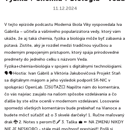
11.12.2024
V tejto epizóde podcastu Moderná škola Viky vyspovedala Iva
Gábriša – učiteľa a vášnivého popularizátora vedy, ktorý vám
ukáže, že aj taká chémia, fyzika a biológia môže byť zábavná a
pútavá. Zistite, aký je rozdiel medzi tradičnou výučbou a
moderným prepojeným prístupom, ktorý spája prírodovedné
predmety do jedného celku s názvom Veda.
Fyzika+chémia+biológia v spojení s digitálnymi technológiami.
🗣️🗣️Hostia: Ivan Gábriš a Viktória Jakubovičová Projekt Staň
sa digitálnym mágom a jeho výsledok podporil SK-NIC v
spolupráci OpenLab. 💥SÚŤAŽ💥 Napíšte nám do komentára,
čo vás najviac zaujalo na našom spôsobe vzdelávania a čo
ďalšie by ste ešte ocenili v modernom vzdelávaní. Losovanie
spomedzi všetkých komentárov bude prebiehať na Vianoce a
budete môcť súťažiť až o 3 skvelé darčeky! 1. Ručne maľovaný
drak 🐉 2. Notes s perom📒🖋️ 3. Taška 💼 ⏩ NA ZMENU NIKDY
NIE JE NESKORO - stále máš možnosť prestúpiť! Pošli si