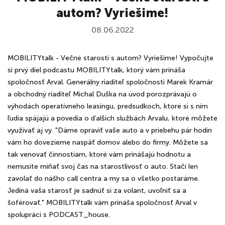
autom? Vyriešime!
08.06.2022
MOBILITYtalk - Večné starosti s autom? Vyriešime! Vypočujte
si prvý diel podcastu MOBILITYtalk, ktorý vám prináša
spoločnosť Arval. Generálny riaditeľ spoločnosti Marek Kramár
a obchodný riaditeľ Michal Duška na úvod porozprávajú o
výhodách operatívneho leasingu, predsudkoch, ktoré si s ním
ľudia spájajú a povedia o ďalších službách Arvalu, ktoré môžete
využívať aj vy. "Dáme opraviť vaše auto a v priebehu pár hodín
vám ho dovezieme naspäť domov alebo do firmy. Môžete sa
tak venovať činnostiam, ktoré vám prinášajú hodnotu a
nemusíte míňať svoj čas na starostlivosť o auto. Stačí len
zavolať do nášho call centra a my sa o všetko postaráme.
Jediná vaša starosť je sadnúť si za volant, uvoľniť sa a
šoférovať." MOBILITYtalk vám prináša spoločnosť Arval v
spolupráci s PODCAST_house.