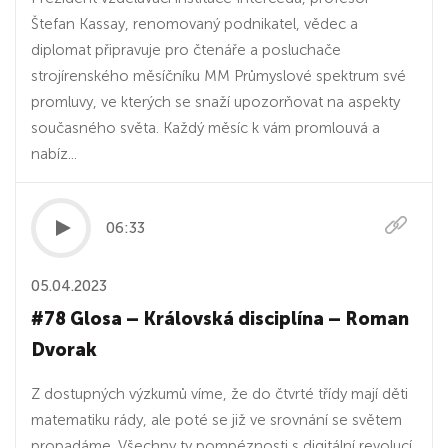
Štefan Kassay, renomovaný podnikatel, vědec a
diplomat připravuje pro čtenáře a posluchače
strojírenského měsíčníku MM Průmyslové spektrum své
promluvy, ve kterých se snaží upozorňovat na aspekty
současného světa. Každý měsíc k vám promlouvá a
nabíz...
06:33
05.04.2023
#78 Glosa – Královská disciplína – Roman
Dvorak
Z dostupných výzkumů víme, že do čtvrté třídy mají děti
matematiku rády, ale poté se již ve srovnání se světem
propadáme. Všechny ty pompéznosti s digitální revolucí