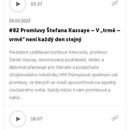
05:27
29.05.2023
#82 Promluvy Štefana Kassaye – V „trmě –
vrmě“ není každý den stejný
Prezident vzdělávací instituce Intercedu, profesor
Štefan Kassay, renomovaný podnikatel, vědec a
diplomat připravuje pro čtenáře a posluchače
strojírenského měsíčníku MM Průmyslové spektrum své
promluvy, ve kterých se snaží upozorňovat na aspekty
současného světa. Každý měsíc k vám promlouvá a
nabíz...
18:07