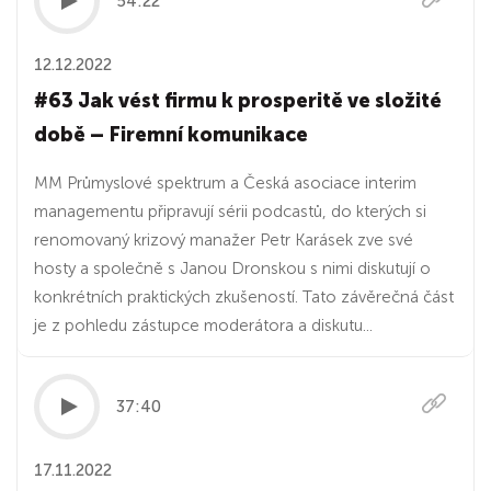
54:22
12.12.2022
#63 Jak vést firmu k prosperitě ve složité
době – Firemní komunikace
MM Průmyslové spektrum a Česká asociace interim
managementu připravují sérii podcastů, do kterých si
renomovaný krizový manažer Petr Karásek zve své
hosty a společně s Janou Dronskou s nimi diskutují o
konkrétních praktických zkušeností. Tato závěrečná část
je z pohledu zástupce moderátora a diskutu...
37:40
17.11.2022