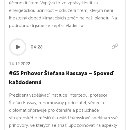
účinnosti firem. Vyplývá to ze zprávy Hnutí za
energetickou účinnost – sdružení firem, kterým není
lhostejný dopad klimatických změn na naši planetu. Na
podrobnosti jsme se zeptali Vladimíra...
04:28
14.12.2022
#65 Príhovor Štefana Kassaya – Spoveď
každodenná
Prezident vzdělávací instituce Intercedu, profesor
Štefan Kassay, renomovaný podnikatel, vědec a
diplomat připravuje pro čtenáře a posluchače
strojírenského měsíčníku MM Průmyslové spektrum své
prihovory, ve kterých se snaží upozorňovat na aspekty