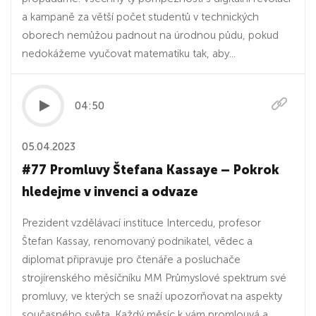
a kampaně za větší počet studentů v technických
oborech nemůžou padnout na úrodnou půdu, pokud
nedokážeme vyučovat matematiku tak, aby...
04:50
05.04.2023
#77 Promluvy Štefana Kassaye – Pokrok
hledejme v invenci a odvaze
Prezident vzdělávací instituce Intercedu, profesor
Štefan Kassay, renomovaný podnikatel, vědec a
diplomat připravuje pro čtenáře a posluchače
strojírenského měsíčníku MM Průmyslové spektrum své
promluvy, ve kterých se snaží upozorňovat na aspekty
současného světa. Každý měsíc k vám promlouvá a