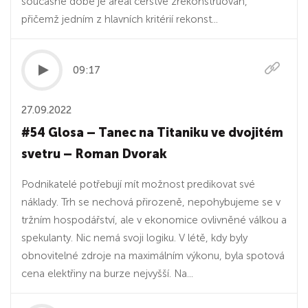
současné době je areál čerstvě zrekonstruován,
přičemž jedním z hlavních kritérií rekonst...
09:17
27.09.2022
#54 Glosa – Tanec na Titaniku ve dvojitém
svetru – Roman Dvorak
Podnikatelé potřebují mít možnost predikovat své
náklady. Trh se nechová přirozeně, nepohybujeme se v
tržním hospodářství, ale v ekonomice ovlivněné válkou a
spekulanty. Nic nemá svoji logiku. V létě, kdy byly
obnovitelné zdroje na maximálním výkonu, byla spotová
cena elektřiny na burze nejvyšší. Na...