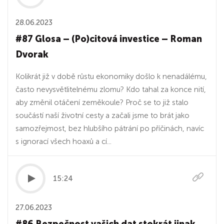
28.06.2023
#87 Glosa – (Po)citová investice – Roman
Dvorak
Kolikrát již v době růstu ekonomiky došlo k nenadálému,
často nevysvětlitelnému zlomu? Kdo tahal za konce nití,
aby změnil otáčení zeměkoule? Proč se to již stalo
součástí naší životní cesty a začali jsme to brát jako
samozřejmost, bez hlubšího pátrání po příčinách, navíc
s ignorací všech hoaxů a cí...
15:24
27.06.2023