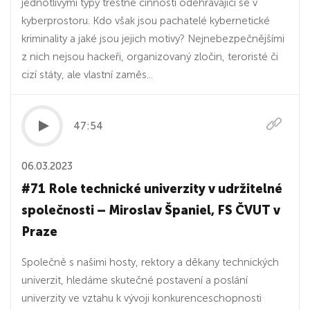
jednotlivými typy trestné činnosti odehrávající se v
kyberprostoru. Kdo však jsou pachatelé kybernetické
kriminality a jaké jsou jejich motivy? Nejnebezpečnějšími
z nich nejsou hackeři, organizovaný zločin, teroristé či
cizí státy, ale vlastní zaměs...
47:54
06.03.2023
#71 Role technické univerzity v udržitelné
společnosti – Miroslav Španiel, FS ČVUT v
Praze
Společně s našimi hosty, rektory a děkany technických
univerzit, hledáme skutečné postavení a poslání
univerzity ve vztahu k vývoji konkurenceschopnosti