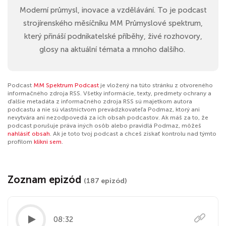
Moderní průmysl, inovace a vzdělávání. To je podcast
strojírenského měsíčníku MM Průmyslové spektrum,
který přináší podnikatelské příběhy, živé rozhovory,
glosy na aktuální témata a mnoho dalšího.
Podcast
MM Spektrum Podcast
je vložený na túto stránku z otvoreného
informačného zdroja RSS. Všetky informácie, texty, predmety ochrany a
ďalšie metadáta z informačného zdroja RSS sú majetkom autora
podcastu a nie sú vlastníctvom prevádzkovateľa Podmaz, ktorý ani
nevytvára ani nezodpovedá za ich obsah podcastov. Ak máš za to, že
podcast porušuje práva iných osôb alebo pravidlá Podmaz, môžeš
nahlásiť obsah
. Ak je toto tvoj podcast a chceš získať kontrolu nad týmto
profilom
klikni sem
.
Zoznam epizód
(187 epizód)
08:32