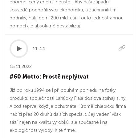
enormní ceny energií neustojí. Aby naši západní
sousedé podpořili svoji ekonomiku, a zachránili tím
podniky, nalijí do ní 200 mld. eur. Touto jednostrannou
pomocí ale absolutně destabilizuj...
11:44
15.11.2022
#60 Motto: Prostě neplýtvat
Již od roku 1994 se i při pouhém pohledu na fotky
produktů společnosti Lahůdky Fiala doslova sbíhají sliny.
A což teprve, když je ochutnáte! Kromě chlebíčků firma
nabízí přes 20 druhů dalších specialit. Její vedení však
sází nejen na kvalitu výrobků, ale současně i na
ekologičnost výroby. K té firmě...