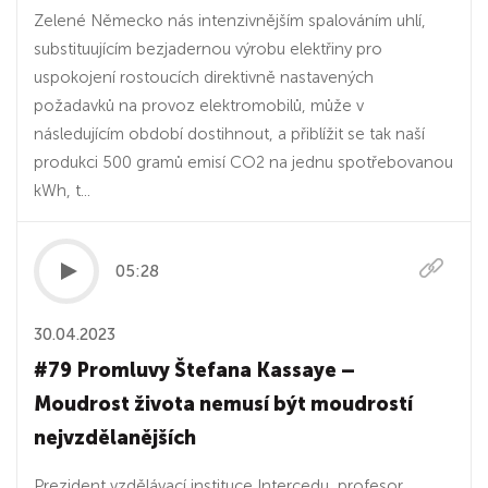
Zelené Německo nás intenzivnějším spalováním uhlí,
substituujícím bezjadernou výrobu elektřiny pro
uspokojení rostoucích direktivně nastavených
požadavků na provoz elektromobilů, může v
následujícím období dostihnout, a přiblížit se tak naší
produkci 500 gramů emisí CO2 na jednu spotřebovanou
kWh, t...
05:28
30.04.2023
#79 Promluvy Štefana Kassaye –
Moudrost života nemusí být moudrostí
nejvzdělanějších
Prezident vzdělávací instituce Intercedu, profesor