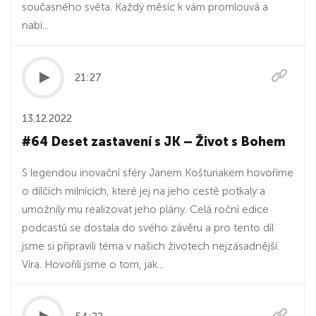
současného světa. Každý měsíc k vám promlouvá a
nabí...
21:27
13.12.2022
#64 Deset zastavení s JK – Život s Bohem
S legendou inovační sféry Janem Košturiakem hovoříme
o dílčích milnících, které jej na jeho cestě potkaly a
umožnily mu realizovat jeho plány. Celá roční edice
podcastů se dostala do svého závěru a pro tento díl
jsme si připravili téma v našich životech nejzásadnější.
Víra. Hovořili jsme o tom, jak...