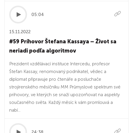
05:04
15.11.2022
#59 Príhovor Štefana Kassaya – Život sa
neriadi podľa algoritmov
Prezident vzdělávací instituce Intercedu, profesor
Štefan Kassay, renomovaný podnikatel, vědec a
diplomat připravuje pro čtenáře a posluchače
strojírenského měsíčníku MM Průmyslové spektrum své
prihovory, ve kterých se snaží upozorňovat na aspekty
současného světa. Každý měsíc k vám promlouvá a
nabí...
24:38