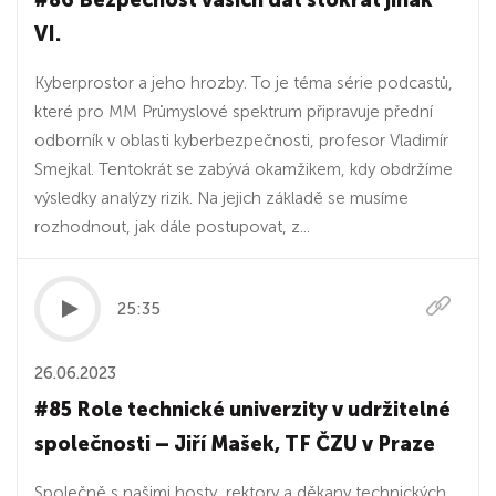
#86 Bezpečnost vašich dat stokrát jinak
VI.
Kyberprostor a jeho hrozby. To je téma série podcastů,
které pro MM Průmyslové spektrum připravuje přední
odborník v oblasti kyberbezpečnosti, profesor Vladimír
Smejkal. Tentokrát se zabývá okamžikem, kdy obdržíme
výsledky analýzy rizik. Na jejich základě se musíme
rozhodnout, jak dále postupovat, z...
25:35
26.06.2023
#85 Role technické univerzity v udržitelné
společnosti – Jiří Mašek, TF ČZU v Praze
Společně s našimi hosty, rektory a děkany technických