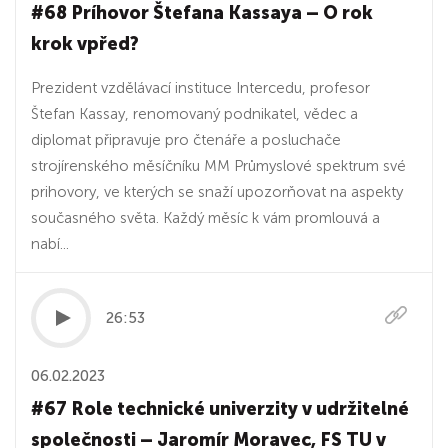
#68 Príhovor Štefana Kassaya – O rok
krok vpřed?
Prezident vzdělávací instituce Intercedu, profesor
Štefan Kassay, renomovaný podnikatel, vědec a
diplomat připravuje pro čtenáře a posluchače
strojírenského měsíčníku MM Průmyslové spektrum své
prihovory, ve kterých se snaží upozorňovat na aspekty
současného světa. Každý měsíc k vám promlouvá a
nabí...
26:53
06.02.2023
#67 Role technické univerzity v udržitelné
společnosti – Jaromír Moravec, FS TU v