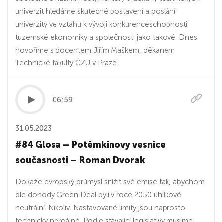
univerzit hledáme skutečné postavení a poslání
univerzity ve vztahu k vývoji konkurenceschopnosti
tuzemské ekonomiky a společnosti jako takové. Dnes
hovoříme s docentem Jiřím Maškem, děkanem
Technické fakulty ČZU v Praze.
06:59
31.05.2023
#84 Glosa – Potěmkinovy vesnice
současnosti – Roman Dvorak
Dokáže evropský průmysl snížit své emise tak, abychom
dle dohody Green Deal byli v roce 2050 uhlíkově
neutrální. Nikoliv. Nastavované limity jsou naprosto
technicky nereálné. Podle stávající legislativy musíme