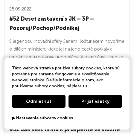
25.09.2022
#52 Deset zastavení s JK – 3P –
Pozoruj/Pochop/Podnikej
S legendou inovační sféry Jánem Košturiakem hovoříme
o dílčích milnících, které jej na jeho cestě potkaly a
umožnily mu realizovat jeho plány. V osmé části jsme se
věnovali poznání, které nás učil profesor Milan Zelený,
Táto webová stránka používa súbory cookies, ktoré sú
konkrétně strategii 3P – pozorovat a pochopit, co se
potrebné pre správne fungovanie a skvalitňovanie
děje, přizpůsobit se novému...
webovej stránky. Ďalšie informácie o tom, ako
používame súbory cookies, nájdete
tu
.
Odmietnuť
Prijať všetky
47:49
▶ Nastavenie súborov cookies
24.09.2022
#51 Jak vést firmu k prosperitě ve složité