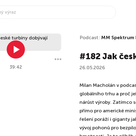
Podcast:
MM Spektrum 
#182 Jak čes
39:42
26.05.2026
Milan Macholán v podcast
globálního trhu a proč j
nárůst výroby. Zatímco se
přímo pro americké minis
řešení poráží i giganty j
vývoj pohonů pro bezpilotn