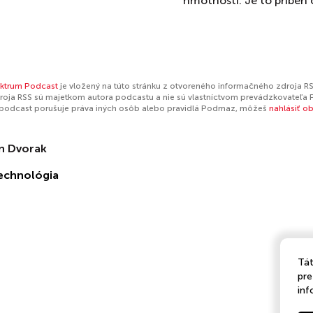
hmotnosti. Je to příběh o
ktrum Podcast
je vložený na túto stránku z otvoreného informačného zdroja RS
oja RSS sú majetkom autora podcastu a nie sú vlastníctvom prevádzkovateľa 
 podcast porušuje práva iných osôb alebo pravidlá Podmaz, môžeš
nahlásiť o
n Dvorak
echnológia
Tát
pre
inf