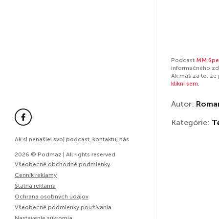
Podcast
MM Spe
informačného zdr
Ak máš za to, že
klikni sem
.
Autor:
Roma
Kategórie:
T
Ak si nenašiel svoj podcast,
kontaktuj nás
2026 © Podmaz | All rights reserved
Všeobecné obchodné podmienky
Cenník reklamy
Štátna reklama
Ochrana osobných údajov
Všeobecné podmienky používania
Nastavenie súkromia