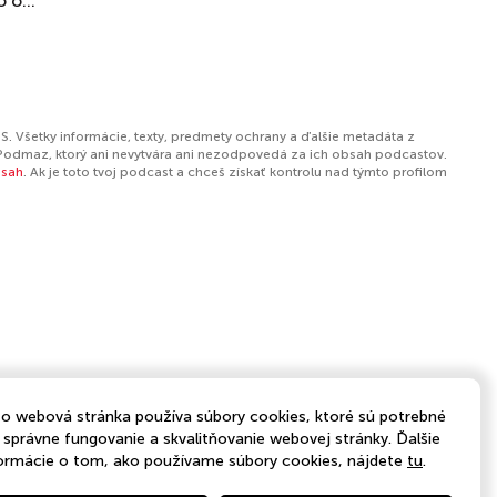
 o...
S. Všetky informácie, texty, predmety ochrany a ďalšie metadáta z
Podmaz, ktorý ani nevytvára ani nezodpovedá za ich obsah podcastov.
bsah
. Ak je toto tvoj podcast a chceš získať kontrolu nad týmto profilom
o webová stránka používa súbory cookies, ktoré sú potrebné
 správne fungovanie a skvalitňovanie webovej stránky. Ďalšie
ormácie o tom, ako používame súbory cookies, nájdete
tu
.