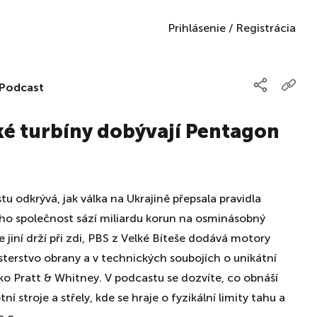
Prihlásenie
/
Registrácia
Podcast
ké turbíny dobývají Pentagon
u odkrývá, jak válka na Ukrajině přepsala pravidla
eho společnost sází miliardu korun na osminásobný
 jiní drží při zdi, PBS z Velké Bíteše dodává motory
terstvo obrany a v technických soubojích o unikátní
ako Pratt & Whitney. V podcastu se dozvíte, co obnáší
í stroje a střely, kde se hraje o fyzikální limity tahu a