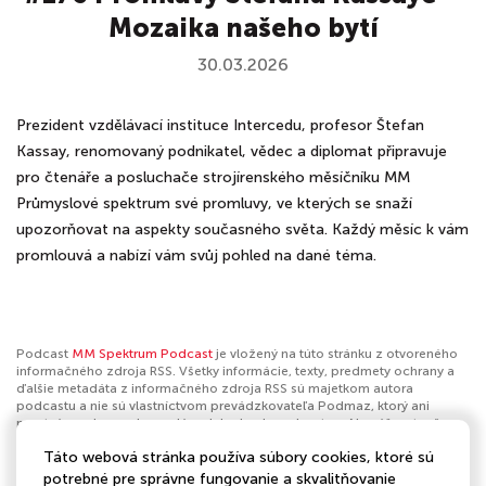
Mozaika našeho bytí
30.03.2026
Prezident vzdělávací instituce Intercedu, profesor Štefan
Kassay, renomovaný podnikatel, vědec a diplomat připravuje
pro čtenáře a posluchače strojírenského měsíčníku MM
Průmyslové spektrum své promluvy, ve kterých se snaží
upozorňovat na aspekty současného světa. Každý měsíc k vám
promlouvá a nabízí vám svůj pohled na dané téma.
Podcast
MM Spektrum Podcast
je vložený na túto stránku z otvoreného
informačného zdroja RSS. Všetky informácie, texty, predmety ochrany a
ďalšie metadáta z informačného zdroja RSS sú majetkom autora
podcastu a nie sú vlastníctvom prevádzkovateľa Podmaz, ktorý ani
nevytvára ani nezodpovedá za ich obsah podcastov. Ak máš za to, že
podcast porušuje práva iných osôb alebo pravidlá Podmaz, môžeš
Táto webová stránka používa súbory cookies, ktoré sú
nahlásiť obsah
. Ak je toto tvoj podcast a chceš získať kontrolu nad týmto
profilom
klikni sem
.
potrebné pre správne fungovanie a skvalitňovanie