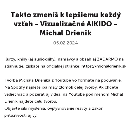
Takto zmeníš k lepšiemu každý
vzťah - Vizualizačné AIKIDO -
Michal Drienik
05.02.2024
Kurzy, knihy (aj audioknihy), nahrávky a obsah aj ZADARMO na
stiahnutie, získate na oficiálnej stránke:
⁠⁠⁠⁠⁠⁠⁠⁠⁠⁠⁠⁠⁠⁠https://michaldrienik.sk
Tvorba Michala Drienika z Youtube vo formáte na počúvanie.
Na Spotify nájdete iba malý zlomok celej tvorby. Ak chcete
vedieť viac a pozerať aj videá, na Youtube pod menom Michal
Drienik nájdete celú tvorbu.
Objavte silu myslenia, ovplyvňovanie reality a zákon
príťažlivosti aj vy.