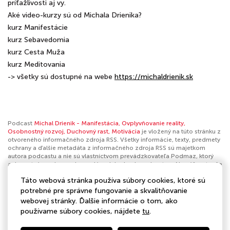
príťažlivosti aj vy.
Aké video-kurzy sú od Michala Drienika?
kurz Manifestácie
kurz Sebavedomia
kurz Cesta Muža
kurz Meditovania
-> všetky sú dostupné na webe
⁠⁠⁠⁠⁠https://michaldrienik.sk
Podcast
Michal Drienik - Manifestácia, Ovplyvňovanie reality,
Osobnostný rozvoj, Duchovný rast, Motivácia
je vložený na túto stránku z
otvoreného informačného zdroja RSS. Všetky informácie, texty, predmety
ochrany a ďalšie metadáta z informačného zdroja RSS sú majetkom
autora podcastu a nie sú vlastníctvom prevádzkovateľa Podmaz, ktorý
ani nevytvára ani nezodpovedá za ich obsah podcastov. Ak máš za to, že
podcast porušuje práva iných osôb alebo pravidlá Podmaz, môžeš
Táto webová stránka používa súbory cookies, ktoré sú
nahlásiť obsah
. Ak je toto tvoj podcast a chceš získať kontrolu nad týmto
profilom
klikni sem
.
potrebné pre správne fungovanie a skvalitňovanie
webovej stránky. Ďalšie informácie o tom, ako
Autor:
Michal Drienik | Manifestor
používame súbory cookies, nájdete
tu
.