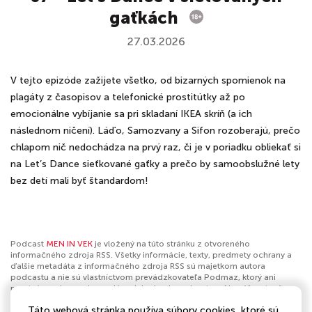
gaťkách
27.03.2026
V tejto epizóde zažijete všetko, od bizarných spomienok na
plagáty z časopisov a telefonické prostitútky až po
emocionálne vybíjanie sa pri skladaní IKEA skríň (a ich
následnom ničení). Láďo, Samozvany a Sifon rozoberajú, prečo
chlapom nič nedochádza na prvý raz, či je v poriadku obliekať si
na Let’s Dance sieťkované gaťky a prečo by samoobslužné lety
bez detí mali byť štandardom!
Podcast
MEN IN VEK
je vložený na túto stránku z otvoreného
informačného zdroja RSS. Všetky informácie, texty, predmety ochrany a
ďalšie metadáta z informačného zdroja RSS sú majetkom autora
podcastu a nie sú vlastníctvom prevádzkovateľa Podmaz, ktorý ani
nevytvára ani nezodpovedá za ich obsah podcastov. Ak máš za to, že
podcast porušuje práva iných osôb alebo pravidlá Podmaz, môžeš
Táto webová stránka používa súbory cookies, ktoré sú
nahlásiť obsah
. Ak je toto tvoj podcast a chceš získať kontrolu nad týmto