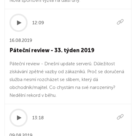
Nová sportovní výzva na další dny.
12:09
16.08.2019
Páteční review - 33. týden 2019
Páteční review - Dnešní update serverů. Důležitost
získávání zpětné vazby od zákazníků. Proč se doručená
služba nesmí rozcházet se slibem, který dá
obchodník/majitel. Co chystám na své narozeniny?
Nedělní rekord v běhu.
13:18
09.08.2019