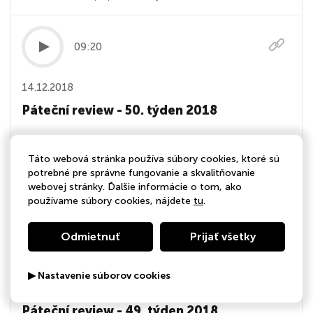
09:20
14.12.2018
Páteční review - 50. týden 2018
Páteční review - Jak jsem pokročil s cíli na příští rok?
Proč jsem udělal chybu v challenge, kterou jsem vyhlásil
Táto webová stránka používa súbory cookies, ktoré sú
potrebné pre správne fungovanie a skvalitňovanie
minulý týden? Jaké 2 byznysové lekce jsem dal na živém
webovej stránky. Ďalšie informácie o tom, ako
vysílání?
používame súbory cookies, nájdete
tu
.
Odmietnuť
Prijať všetky
12:47
▶ Nastavenie súborov cookies
11.12.2018
Páteční review - 49. týden 2018