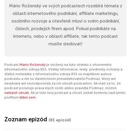
Mário Roženský ve svých podcastech rozebírá témata z
oblasti internetového podnikání, affiliate marketingu,
osobního rozvoje a otevřeně mluví o svém podnikání,
číslech, prodejích firem apod. Pokud podnikáte na
internetu, nebo v oblasti affiliate, tak tento podcast
musíte sledovat!
Podcast
Mário Roženský
je vložený na túto stránku z otvoreného
informačného zdroja RSS. Všetky informácie, texty, predmety ochrany a
ďalšie metadáta z informačného zdroja RSS sú majetkom autora
podcastu a nie sú vlastníctvom prevádzkovateľa Podmaz, ktorý ani
nevytvára ani nezodpovedá za ich obsah podcastov. Ak máš za to, že
podcast porušuje práva iných osôb alebo pravidlá Podmaz, môžeš
nahlásiť obsah
. Ak je toto tvoj podcast a chceš získať kontrolu nad týmto
profilom
klikni sem
.
Zoznam epizód
(81 epizód)