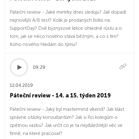
Páteční review - Jaké metriky dnes sleduju? Jak dopadl
nejnovější A/B test? Kolik je prodaných lístků na
SupportDay? Dvě byznysové lekce ohledně růstu a o
tom, jak se něco nového stává běžným, a co s tím?
Koho nového hledám do týmu?
09:29
12.04.2019
Páteční review - 14. a 15. týden 2019
Páteční review - Jaký byl mastermind víkend? Jak klást
správné otázky konzultantům? Jak si říci kolegům o
zpětnou vazbu? Jak určit co je ta nejdůležitější věc ve
firmě, na které pracovat?