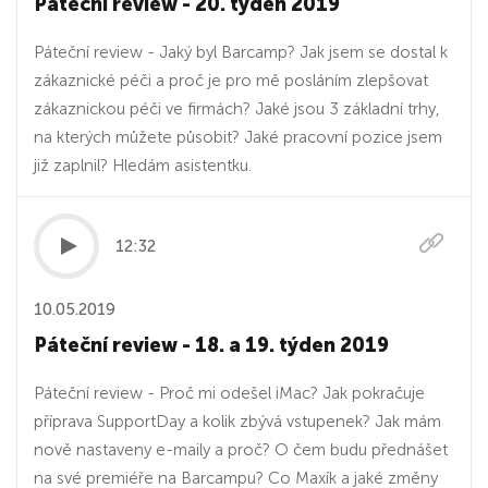
Páteční review - 20. týden 2019
Páteční review - Jaký byl Barcamp? Jak jsem se dostal k
zákaznické péči a proč je pro mě posláním zlepšovat
zákaznickou péči ve firmách? Jaké jsou 3 základní trhy,
na kterých můžete působit? Jaké pracovní pozice jsem
již zaplnil? Hledám asistentku.
12:32
10.05.2019
Páteční review - 18. a 19. týden 2019
Páteční review - Proč mi odešel iMac? Jak pokračuje
příprava SupportDay a kolik zbývá vstupenek? Jak mám
nově nastaveny e-maily a proč? O čem budu přednášet
na své premiéře na Barcampu? Co Maxík a jaké změny