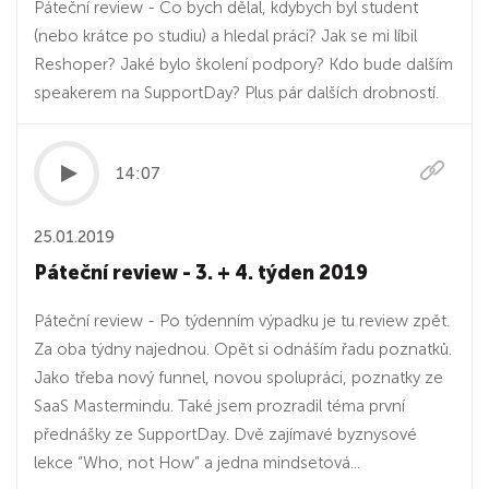
Páteční review - Co bych dělal, kdybych byl student
(nebo krátce po studiu) a hledal práci? Jak se mi líbil
Reshoper? Jaké bylo školení podpory? Kdo bude dalším
speakerem na SupportDay? Plus pár dalších drobností.
14:07
25.01.2019
Páteční review - 3. + 4. týden 2019
Páteční review - Po týdenním výpadku je tu review zpět.
Za oba týdny najednou. Opět si odnáším řadu poznatků.
Jako třeba nový funnel, novou spolupráci, poznatky ze
SaaS Mastermindu. Také jsem prozradil téma první
přednášky ze SupportDay. Dvě zajímavé byznysové
lekce “Who, not How” a jedna mindsetová...