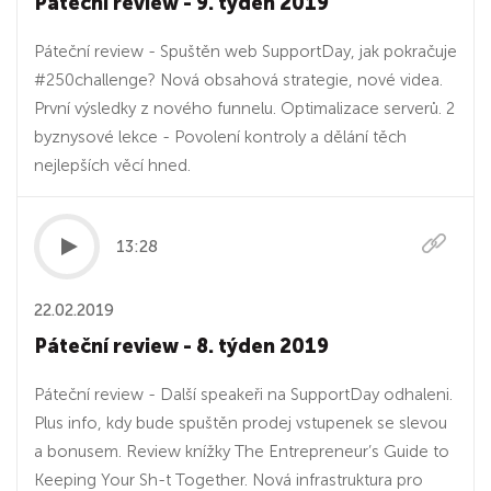
Páteční review - 9. týden 2019
Páteční review - Spuštěn web SupportDay, jak pokračuje
#250challenge? Nová obsahová strategie, nové videa.
První výsledky z nového funnelu. Optimalizace serverů. 2
byznysové lekce - Povolení kontroly a dělání těch
nejlepších věcí hned.
13:28
22.02.2019
Páteční review - 8. týden 2019
Páteční review - Další speakeři na SupportDay odhaleni.
Plus info, kdy bude spuštěn prodej vstupenek se slevou
a bonusem. Review knížky The Entrepreneur’s Guide to
Keeping Your Sh-t Together. Nová infrastruktura pro