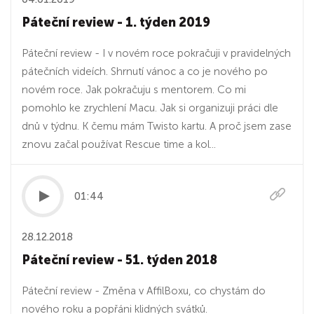
Páteční review - 1. týden 2019
Páteční review - I v novém roce pokračuji v pravidelných
pátečních videích. Shrnutí vánoc a co je nového po
novém roce. Jak pokračuju s mentorem. Co mi
pomohlo ke zrychlení Macu. Jak si organizuji práci dle
dnů v týdnu. K čemu mám Twisto kartu. A proč jsem zase
znovu začal používat Rescue time a kol...
01:44
28.12.2018
Páteční review - 51. týden 2018
Páteční review - Změna v AffilBoxu, co chystám do
nového roku a popřáni klidných svátků.