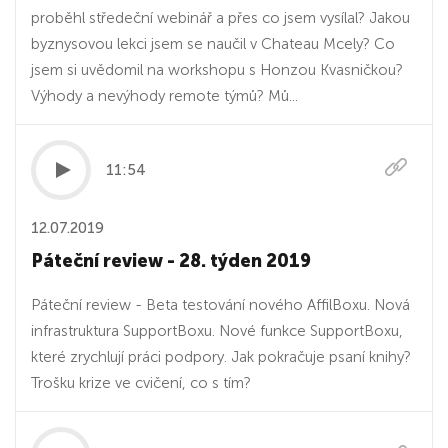
proběhl středeční webinář a přes co jsem vysílal? Jakou
byznysovou lekci jsem se naučil v Chateau Mcely? Co
jsem si uvědomil na workshopu s Honzou Kvasničkou?
Výhody a nevýhody remote týmů? Mů...
11:54
12.07.2019
Páteční review - 28. týden 2019
Páteční review - Beta testování nového AffilBoxu. Nová
infrastruktura SupportBoxu. Nové funkce SupportBoxu,
které zrychlují práci podpory. Jak pokračuje psaní knihy?
Trošku krize ve cvičení, co s tím?